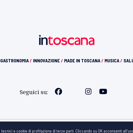
OGASTRONOMIA
/
INNOVAZIONE
/
MADE IN TOSCANA
/
MUSICA
/
SAL
Seguici su:
o
Crediti
Copyright
Chi siamo
Contatti
Archivio
e tecnici e cookie di profilazione di terze parti. Cliccando su OK acconsenti all'us