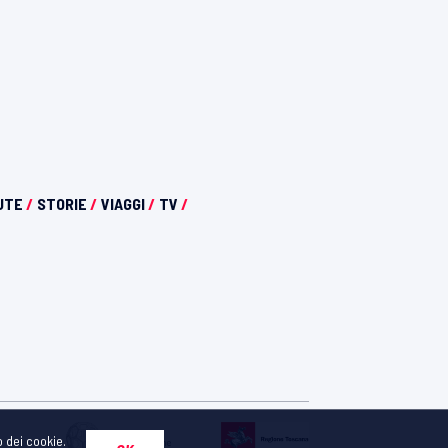
UTE
/
STORIE
/
VIAGGI
/
TV
/
o dei cookie.