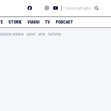
Cerca nel sito
TE
STORIE
VIAGGI
TV
PODCAST
razione urbana
sport
arte
turismo