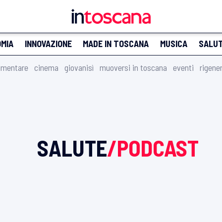
MIA
INNOVAZIONE
MADE IN TOSCANA
MUSICA
SALU
imentare
cinema
giovanisì
muoversi in toscana
eventi
rigene
SALUTE
/PODCAST