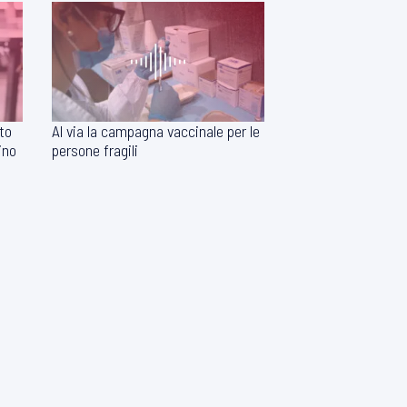
tto
Al via la campagna vaccinale per le
ino
persone fragili