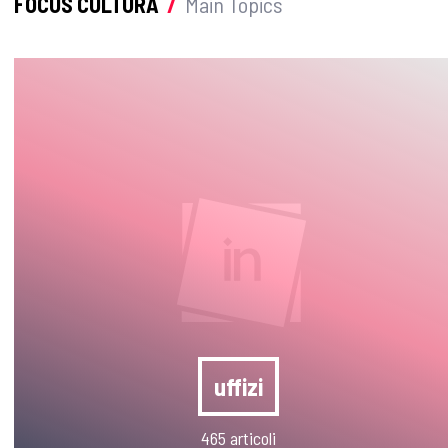
FOCUS CULTURA
/
Main Topics
uffizi
465 articoli