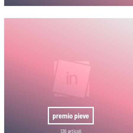
premio pieve
136 articoli