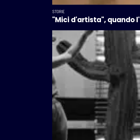
STORIE
"Mici d'artista", quando l