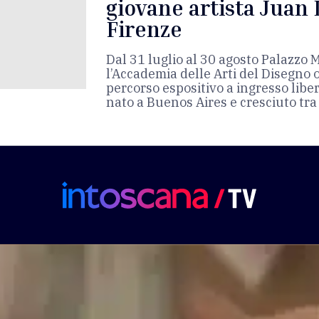
giovane artista Juan 
Firenze
Dal 31 luglio al 30 agosto Palazzo M
l’Accademia delle Arti del Disegno
percorso espositivo a ingresso liber
nato a Buenos Aires e cresciuto tra l