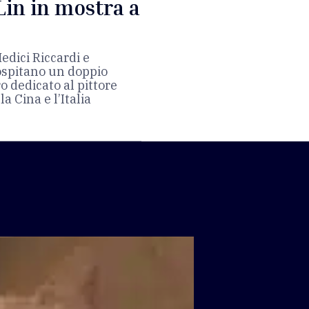
Lin in mostra a
edici Riccardi e
 ospitano un doppio
o dedicato al pittore
a Cina e l’Italia