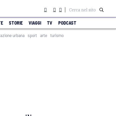
Cerca nel sito
TE
STORIE
VIAGGI
TV
PODCAST
razione urbana
sport
arte
turismo