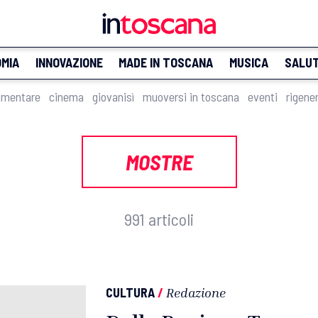
MIA
INNOVAZIONE
MADE IN TOSCANA
MUSICA
SALU
imentare
cinema
giovanisì
muoversi in toscana
eventi
rigene
MOSTRE
991 articoli
CULTURA
/
Redazione