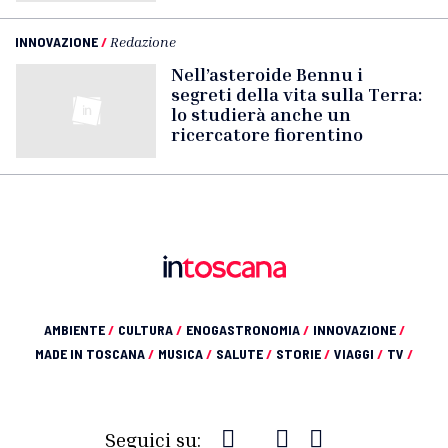
INNOVAZIONE
/
Redazione
Nell’asteroide Bennu i
segreti della vita sulla Terra:
lo studierà anche un
ricercatore fiorentino
AMBIENTE
/
CULTURA
/
ENOGASTRONOMIA
/
INNOVAZIONE
/
MADE IN TOSCANA
/
MUSICA
/
SALUTE
/
STORIE
/
VIAGGI
/
TV
/
Seguici su: