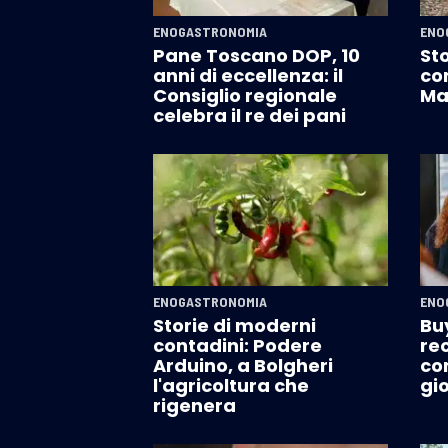
ENOGASTRONOMIA
ENO
Pane Toscano DOP, 10
St
anni di eccellenza: il
con
Consiglio regionale
Ma
celebra il re dei pani
ENOGASTRONOMIA
ENO
Storie di moderni
Bu
contadini: Podere
rec
Arduino, a Bolgheri
co
l'agricoltura che
gio
rigenera