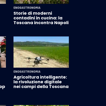
ENOGASTRONOMIA
Storie di moderni
contadini in cucina: la
Toscana incontra Napoli
ENOGASTRONOMIA
Agricoltura intelligente:
la rivoluzione digitale
Dop
nei campi della Toscana