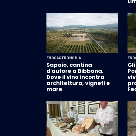
Lim
ENOGASTRONOMIA
ENO
Sapaio, cantina
Gli
d'autore a Bibbona.
Po
Dove il vino incontra
viv
architettura, vigneti e
pr
mare
Fe