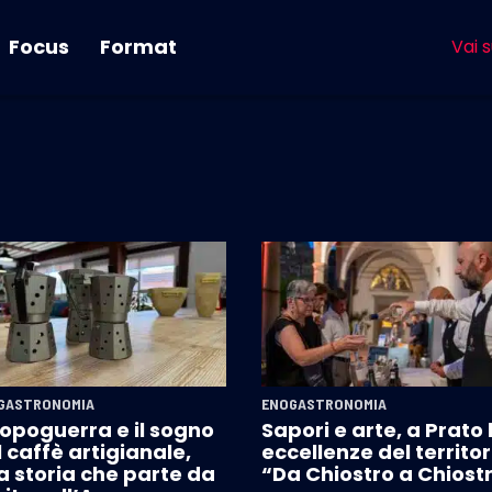
Focus
Format
Vai s
GASTRONOMIA
ENOGASTRONOMIA
dopoguerra e il sogno
Sapori e arte, a Prato 
 caffè artigianale,
eccellenze del territor
a storia che parte da
“Da Chiostro a Chiost