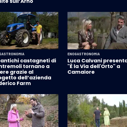
ite sull’Arno
GASTRONOMIA
ENOGASTRONOMIA
 antichi castagneti di
Luca Calvani present
ntremoli tornano a
"È la Via dell'Orto" a
ere grazie al
Camaiore
ogetto dell’azienda
derico Farm