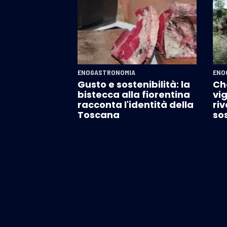
ENOGASTRONOMIA
ENO
Gusto e sostenibilità: la
Che
bistecca alla fiorentina
vig
racconta l'identità della
riv
Toscana
sos