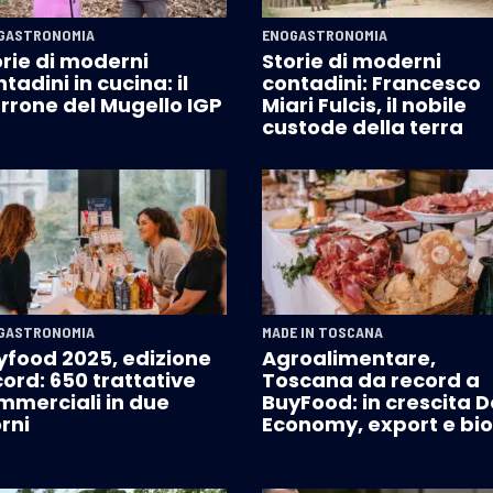
GASTRONOMIA
ENOGASTRONOMIA
orie di moderni
Storie di moderni
tadini in cucina: il
contadini: Francesco
rrone del Mugello IGP
Miari Fulcis, il nobile
custode della terra
GASTRONOMIA
MADE IN TOSCANA
yfood 2025, edizione
Agroalimentare,
ord: 650 trattative
Toscana da record a
mmerciali in due
BuyFood: in crescita 
rni
Economy, export e bio