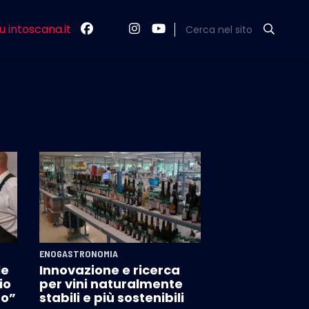
u intoscana.it
Cerca nel sito
ENOGASTRONOMIA
le
Innovazione e ricerca
io
per vini naturalmente
ro”
stabili e più sostenibili