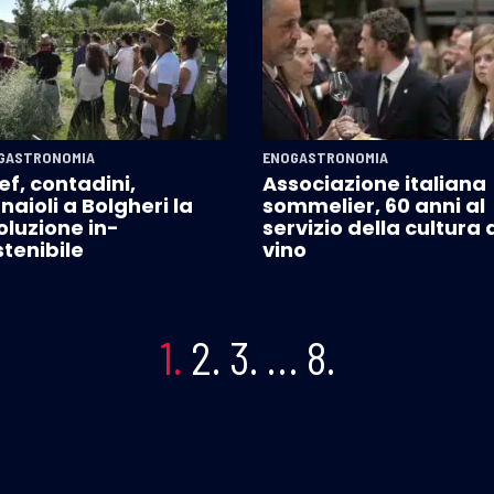
GASTRONOMIA
ENOGASTRONOMIA
f, contadini,
Associazione italiana
naioli a Bolgheri la
sommelier, 60 anni al
oluzione in-
servizio della cultura 
tenibile
vino
1.
2.
3.
…
8.