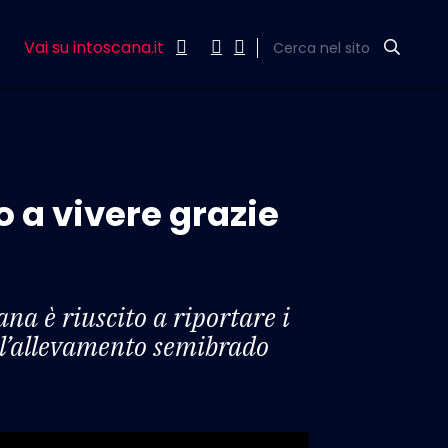
Vai su intoscana.it
Cerca nel sito
o a vivere grazie
a è riuscito a riportare i
all’allevamento semibrado