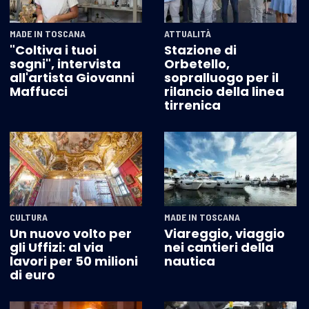
MADE IN TOSCANA
ATTUALITÀ
"Coltiva i tuoi
Stazione di
sogni", intervista
Orbetello,
all'artista Giovanni
sopralluogo per il
Maffucci
rilancio della linea
tirrenica
CULTURA
MADE IN TOSCANA
Un nuovo volto per
Viareggio, viaggio
gli Uffizi: al via
nei cantieri della
lavori per 50 milioni
nautica
di euro