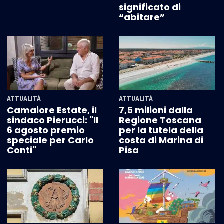
significato di
“abitare”
ATTUALITÀ
ATTUALITÀ
Camaiore Estate, il
7,5 milioni dalla
sindaco Pierucci: "Il
Regione Toscana
6 agosto premio
per la tutela della
speciale per Carlo
costa di Marina di
Conti"
Pisa