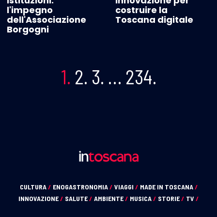
Istituzioni:
innovazione per
l'impegno
costruire la
dell'Associazione
Toscana digitale
Borgogni
1.
2.
3.
…
234.
CULTURA
/
ENOGASTRONOMIA
/
VIAGGI
/
MADE IN TOSCANA
/
INNOVAZIONE
/
SALUTE
/
AMBIENTE
/
MUSICA
/
STORIE
/
TV
/