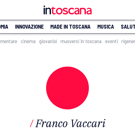
MIA
INNOVAZIONE
MADE IN TOSCANA
MUSICA
SALU
imentare
cinema
giovanisì
muoversi in toscana
eventi
rigene
Franco Vaccari
/