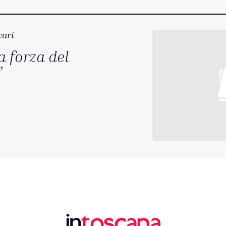
cari
a forza del
”