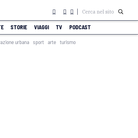
Cerca nel sito
TE
STORIE
VIAGGI
TV
PODCAST
razione urbana
sport
arte
turismo