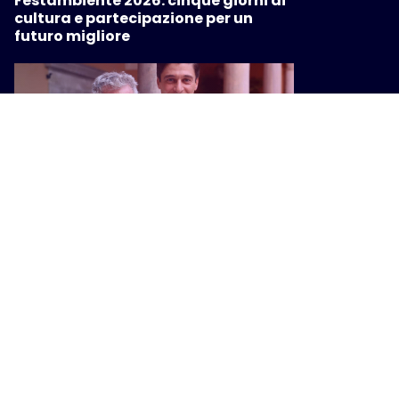
Festambiente 2026: cinque giorni di
cultura e partecipazione per un
futuro migliore
CULTURA
A Lino Guanciale il Premio Mario
Tobino. “Il manicomio fu
l’alternativa al femminicidio di
oggi”