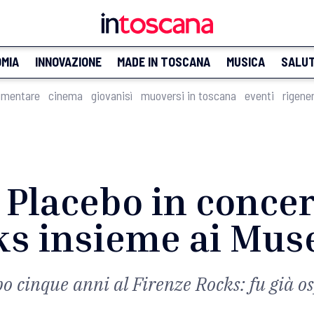
MIA
INNOVAZIONE
MADE IN TOSCANA
MUSICA
SALU
imentare
cinema
giovanisì
muoversi in toscana
eventi
rigene
i Placebo in concer
ks insieme ai Mus
o cinque anni al Firenze Rocks: fu già o