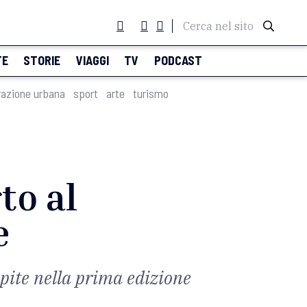
Cerca nel sito
TE
STORIE
VIAGGI
TV
PODCAST
razione urbana
sport
arte
turismo
to al
e
spite nella prima edizione