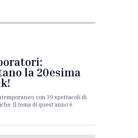
boratori:
itano la 20esima
ik!
contemporaneo, con 39 spettacoli di
che. Il tema di quest’anno è