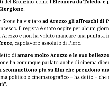
atti del Bronzino, come
l’Eleonora da Toledo, e 
Giorgione.
r Stone ha visitato
ad Arezzo gli affreschi di 
ancesco. Il regista è stato ospite per alcuni gior
 di Arezzo e non ha voluto mancare una puntata 
Croce,
capolavoro assoluto di Piero.
detto di
amare molto Arezzo e le sue bellezze 
tone ha comunque parlato anche di cinema dic
on scommettono più su film che prendono una
tema politico e cinematografico – ha detto – che
tà”.