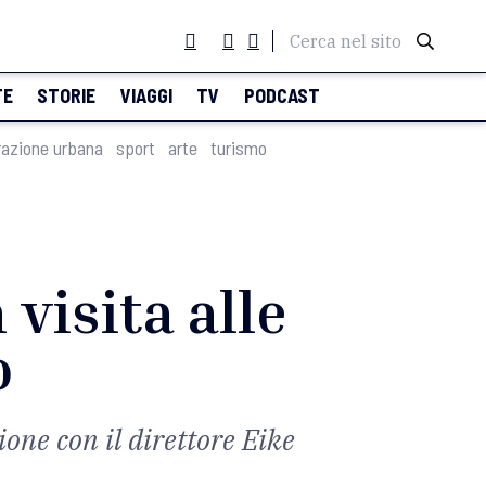
Cerca nel sito
TE
STORIE
VIAGGI
TV
PODCAST
razione urbana
sport
arte
turismo
 visita alle
o
ione con il direttore Eike