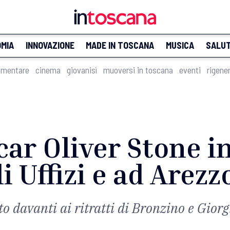
MIA
INNOVAZIONE
MADE IN TOSCANA
MUSICA
SALU
imentare
cinema
giovanisì
muoversi in toscana
eventi
rigene
ar Oliver Stone in
i Uffizi e ad Arezz
to davanti ai ritratti di Bronzino e Giorg