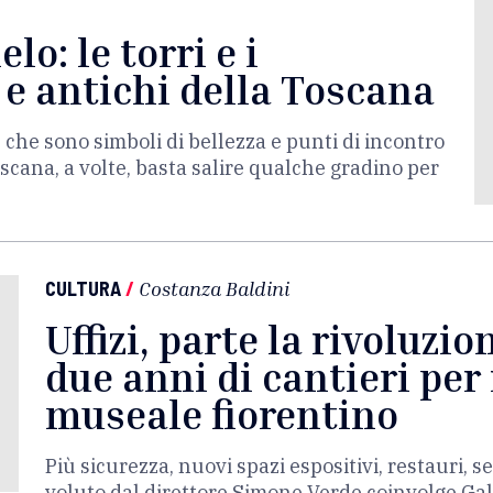
elo: le torri e i
 e antichi della Toscana
e che sono simboli di bellezza e punti di incontro
scana, a volte, basta salire qualche gradino per
CULTURA
/
Costanza Baldini
Uffizi, parte la rivoluzio
due anni di cantieri per 
museale fiorentino
Più sicurezza, nuovi spazi espositivi, restauri, se
voluto dal direttore Simone Verde coinvolge Galler