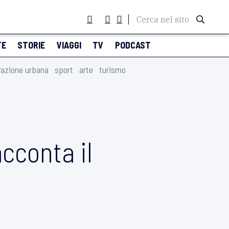
Cerca nel sito
TE
STORIE
VIAGGI
TV
PODCAST
razione urbana
sport
arte
turismo
acconta il