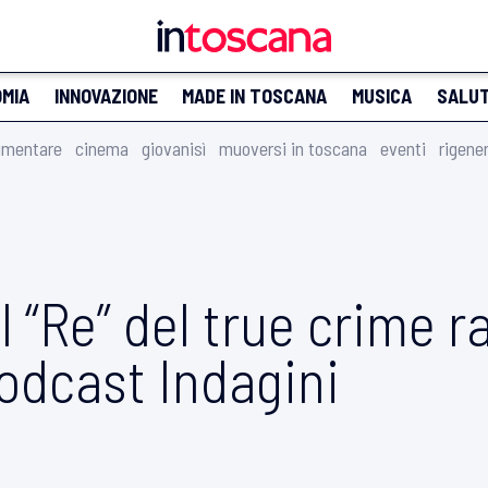
MIA
INNOVAZIONE
MADE IN TOSCANA
MUSICA
SALU
imentare
cinema
giovanisì
muoversi in toscana
eventi
rigene
l “Re” del true crime r
odcast Indagini