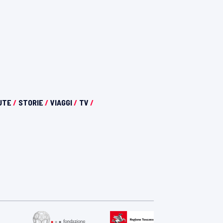
UTE
/
STORIE
/
VIAGGI
/
TV
/