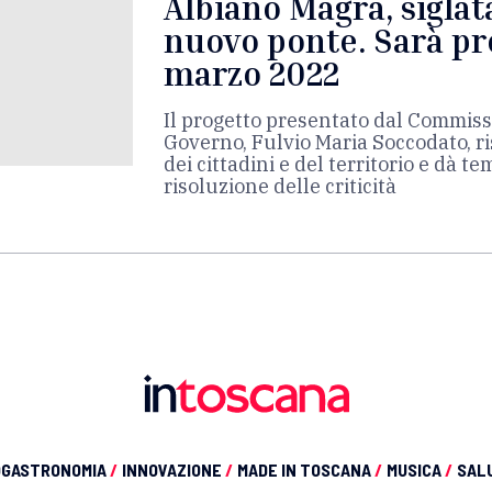
Albiano Magra, siglata
nuovo ponte. Sarà pr
marzo 2022
Il progetto presentato dal Commiss
Governo, Fulvio Maria Soccodato, r
dei cittadini e del territorio e dà te
risoluzione delle criticità
OGASTRONOMIA
/
INNOVAZIONE
/
MADE IN TOSCANA
/
MUSICA
/
SAL