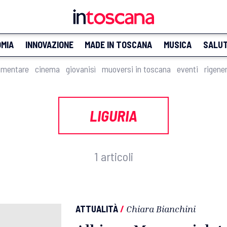
MIA
INNOVAZIONE
MADE IN TOSCANA
MUSICA
SALU
imentare
cinema
giovanisì
muoversi in toscana
eventi
rigene
LIGURIA
1 articoli
ATTUALITÀ
/
Chiara Bianchini