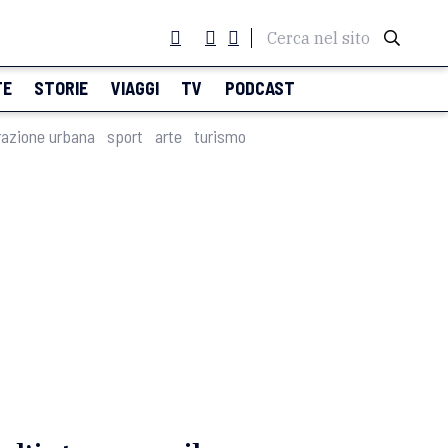
Cerca nel sito
TE
STORIE
VIAGGI
TV
PODCAST
razione urbana
sport
arte
turismo