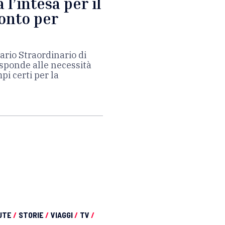
 l’intesa per il
onto per
ario Straordinario di
isponde alle necessità
mpi certi per la
UTE
/
STORIE
/
VIAGGI
/
TV
/