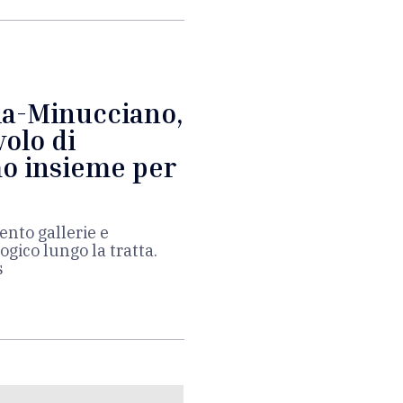
lla-Minucciano,
volo di
mo insieme per
ento gallerie e
gico lungo la tratta.
s