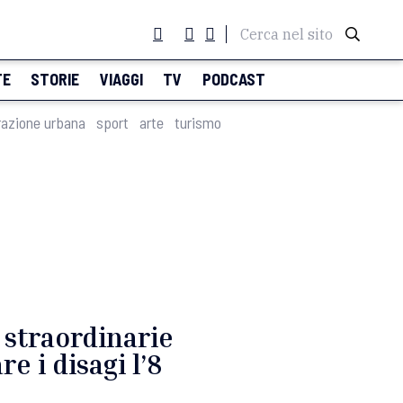
Cerca nel sito
TE
STORIE
VIAGGI
TV
PODCAST
razione urbana
sport
arte
turismo
e straordinarie
e i disagi l’8