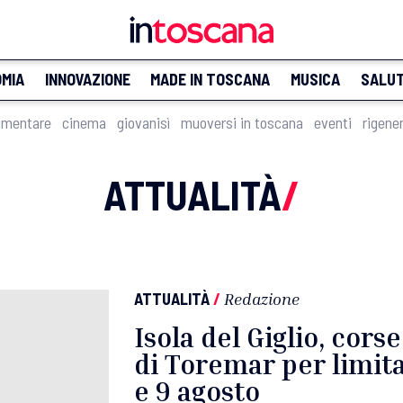
MIA
INNOVAZIONE
MADE IN TOSCANA
MUSICA
SALU
imentare
cinema
giovanisì
muoversi in toscana
eventi
rigene
ATTUALITÀ
/
ATTUALITÀ
/
Redazione
Isola del Giglio, cors
di Toremar per limitar
e 9 agosto