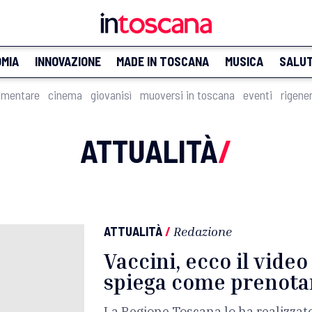
MIA
INNOVAZIONE
MADE IN TOSCANA
MUSICA
SALU
imentare
cinema
giovanisì
muoversi in toscana
eventi
rigene
ATTUALITÀ
/
ATTUALITÀ
/
Redazione
Vaccini, ecco il video
spiega come prenota
La Regione Toscana lo ha realizzato