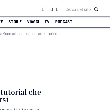
Cerca nel sito
TE
STORIE
VIAGGI
TV
PODCAST
razione urbana
sport
arte
turismo
 tutorial che
rsi
 soprattutto per le