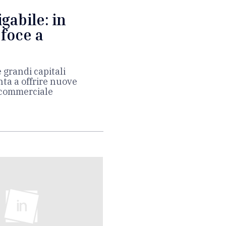
gabile: in
 foce a
e grandi capitali
ta a offrire nuove
e commerciale