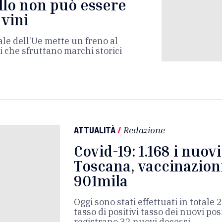
llo non può essere
 vini
le dell’Ue mette un freno al
i che sfruttano marchi storici
ATTUALITÀ
/
Redazione
Covid-19: 1.168 i nuovi
Toscana, vaccinazion
901mila
Oggi sono stati effettuati in totale 2
tasso di positivi tasso dei nuovi posi
registrano 32 nuovi decessi