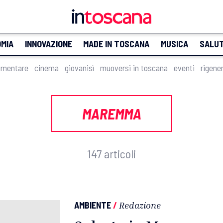
MIA
INNOVAZIONE
MADE IN TOSCANA
MUSICA
SALU
imentare
cinema
giovanisì
muoversi in toscana
eventi
rigene
MAREMMA
147 articoli
AMBIENTE
/
Redazione