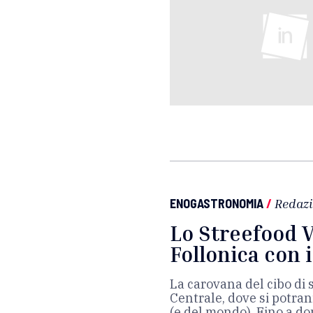
ENOGASTRONOMIA
/
Redaz
Lo Streefood V
Follonica con
La carovana del cibo di 
Centrale, dove si potrann
(e del mondo). Fino a d