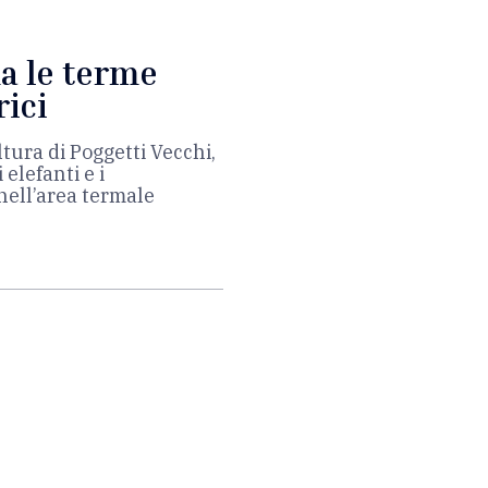
a le terme
rici
tura di Poggetti Vecchi,
 elefanti e i
nell’area termale