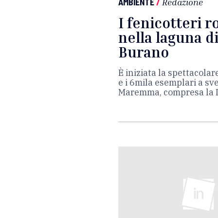
AMBIENTE
/
Redazione
I fenicotteri 
nella laguna di
Burano
È iniziata la spettacola
e i 6mila esemplari a sv
Maremma, compresa la D