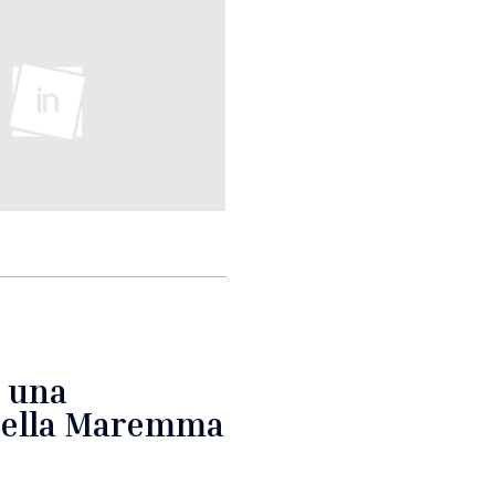
l una
nella Maremma