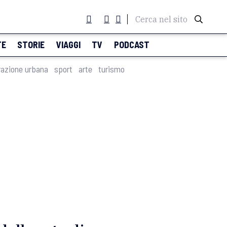
Cerca nel sito
TE
STORIE
VIAGGI
TV
PODCAST
razione urbana
sport
arte
turismo