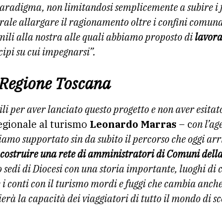
aradigma, non limitandosi semplicemente a subire i
urale allargare
il ragionamento oltre i confini comunal
imili alla nostra alle quali abbiamo
proposto di
lavora
ncipi
su cui impegnarsi”.
a Regione Toscana
ili per aver lanciato questo progetto e non aver esita
egionale al turismo
Leonardo Marras
– c
on l’a
amo supportato sin da subito il percorso che oggi arr
costruire una rete di amministratori di Comuni dell
o sedi di Diocesi con una storia importante, luoghi di 
 i conti con il turismo mordi e fuggi che cambia
anche
ierà la
capacità dei viaggiatori di tutto il mondo di s