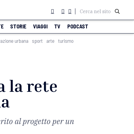
Cerca nel sito
TE
STORIE
VIAGGI
TV
PODCAST
razione urbana
sport
arte
turismo
 la rete
na
ito al progetto per un