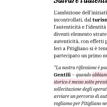
Salvare l’autenti
L’ambizione dell’iniziati
incontrollati, dal
turis
l’autenticità e l’identi
diventi elemento strateg
autenticità, con effetti 
Ieri a Pitigliano si è t
partecipato un primo nu
“La nostra riflessione è pa
Gentili
–
quando
abbia
storico è messo sotto pres
sollecitazione degli operat
avviare un percorso di
aut
vogliamo per Pitigliano ne