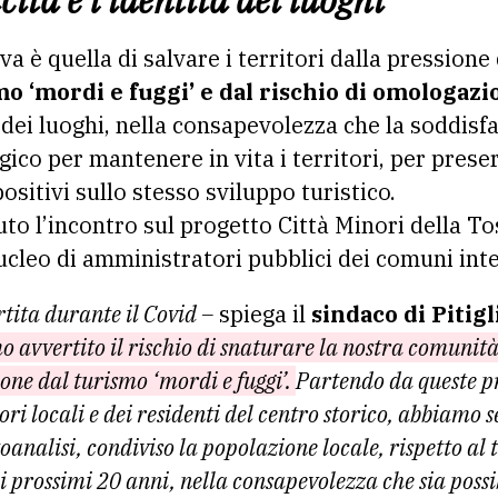
cità e l’identità dei luoghi
va è quella di salvare i territori dalla pressione d
mo ‘mordi e fuggi’ e dal rischio di omologazi
tà dei luoghi, nella consapevolezza che la soddisf
ico per mantenere in vita i territori, per prese
positivi sullo stesso sviluppo turistico.
enuto l’incontro sul progetto Città Minori della 
cleo di amministratori pubblici dei comuni inte
rtita durante il Covid –
spiega il
sindaco di Pitig
mo
avvertito il rischio di snaturare la nostra comunità
sione dal turismo ‘mordi e
fuggi’.
Partendo da queste p
ori locali e dei residenti del centro
storico, abbiamo se
oanalisi, condiviso la popolazione locale, rispetto al 
i prossimi 20 anni,
nella consapevolezza che sia possi