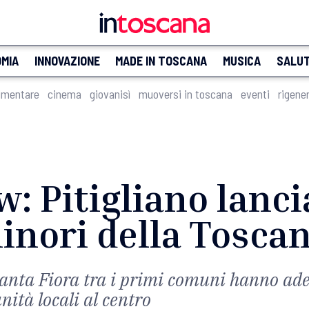
MIA
INNOVAZIONE
MADE IN TOSCANA
MUSICA
SALU
imentare
cinema
giovanisì
muoversi in toscana
eventi
rigene
: Pitigliano lancia
minori della Tosca
anta Fiora tra i primi comuni hanno ader
ità locali al centro