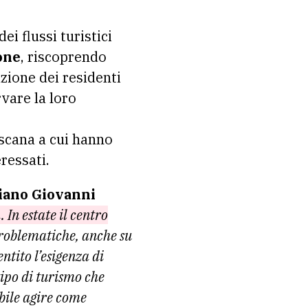
ei flussi turistici
one
, riscoprendo
azione dei residenti
rvare la loro
Toscana a cui hanno
ressati.
liano Giovanni
. In estate
il centro
roblematiche, anche su
ntito l’esigenza di
tipo
di turismo che
bile agire come