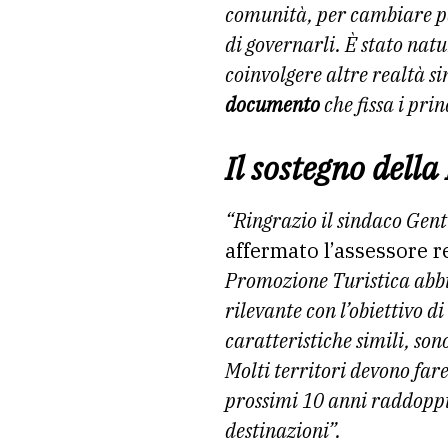
comunità, per
cambiare p
di governarli. È stato nat
coinvolgere altre realtà s
documento
che fissa i pri
Il sostegno dell
“Ringrazio il sindaco Gent
affermato l’assessore r
Promozione Turistica abbi
rilevante con l’obiettivo di
caratteristiche simili, son
Molti territori
devono fare
prossimi 10 anni raddopp
destinazioni”.