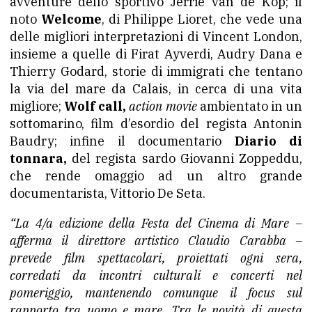
avventure dello sportivo Jerrie van de Kop; il
noto
Welcome
, di Philippe Lioret, che vede una
delle migliori interpretazioni di Vincent London,
insieme a quelle di Firat Ayverdi, Audry Dana e
Thierry Godard, storie di immigrati che tentano
la via del mare da Calais, in cerca di una vita
migliore;
Wolf call,
action movie
ambientato in un
sottomarino, film d’esordio del regista Antonin
Baudry; infine il documentario
Diario di
tonnara,
del regista sardo Giovanni Zoppeddu,
che rende omaggio ad un altro grande
documentarista, Vittorio De Seta.
“La 4/a edizione della Festa del Cinema di Mare –
afferma il direttore artistico Claudio Carabba –
prevede film spettacolari, proiettati ogni sera,
corredati da incontri culturali e concerti nel
pomeriggio, mantenendo comunque il focus sul
rapporto tra uomo e mare. Tra le novità di questa