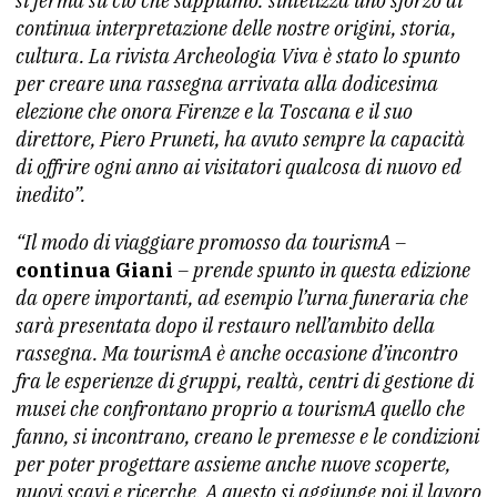
si ferma su ciò che sappiamo: sintetizza uno sforzo di
continua interpretazione delle nostre origini, storia,
cultura. La rivista Archeologia Viva è stato lo spunto
per creare una rassegna arrivata alla dodicesima
elezione che onora Firenze e la Toscana e il suo
direttore, Piero Pruneti, ha avuto sempre la capacità
di offrire ogni anno ai visitatori qualcosa di nuovo ed
inedito”.
“Il modo di viaggiare promosso da tourismA –
continua Giani
– prende spunto in questa edizione
da opere importanti, ad esempio l’urna funeraria che
sarà presentata dopo il restauro nell’ambito della
rassegna. Ma tourismA è anche occasione d’incontro
fra le esperienze di gruppi, realtà, centri di gestione di
musei che confrontano proprio a tourismA quello che
fanno, si incontrano, creano le premesse e le condizioni
per poter progettare assieme anche nuove scoperte,
nuovi scavi e ricerche. A questo si aggiunge poi il lavoro