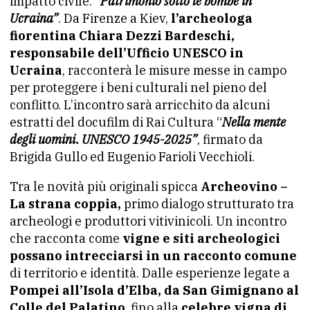
impatto civile: “
Patrimonio sotto le bombe in
Ucraina”
. Da Firenze a Kiev,
l’archeologa
fiorentina Chiara Dezzi Bardeschi,
responsabile dell’Ufficio UNESCO in
Ucraina
, racconterà le misure messe in campo
per proteggere i beni culturali nel pieno del
conflitto. L’incontro sarà arricchito da alcuni
estratti del docufilm di Rai Cultura “
Nella mente
degli uomini. UNESCO 1945-2025”
, firmato da
Brigida Gullo ed Eugenio Farioli Vecchioli.
Tra le novità più originali spicca
Archeovino –
La strana coppia,
primo dialogo strutturato tra
archeologi e produttori vitivinicoli. Un incontro
che racconta come
vigne e siti archeologici
possano intrecciarsi in un racconto comune
di territorio e identità. Dalle esperienze legate a
Pompei all’Isola d’Elba, da San Gimignano al
Colle del Palatino
, fino alla
celebre vigna di