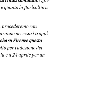
inarli alla comunità
. Offre
e quanto la floricoltura
na, procederemo con
 saranno necessari troppi
che su Firenze questo
lto per l’adozione del
a è il 24 aprile per un