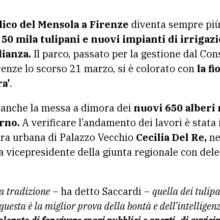
ulico del Mensola a Firenze
diventa sempre pi
 50 mila tulipani e nuovi impianti di irrigaz
ianza.
Il parco, passato per la gestione dal Cons
enze lo scorso 21 marzo, si è colorato con
la fi
ra’
.
a anche la messa a dimora dei
nuovi 650 alberi 
Arno.
A verificare l’andamento dei lavori è stata 
ura urbana di Palazzo Vecchio
Cecilia Del Re,
ne
a vicepresidente della giunta regionale con dele
a tradizione
– ha detto Saccardi –
quella dei tulip
questa è la miglior prova della bontà e dell’intelligenz