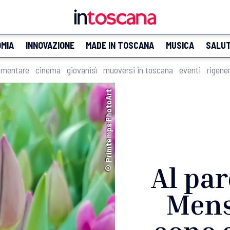
MIA
INNOVAZIONE
MADE IN TOSCANA
MUSICA
SALU
imentare
cinema
giovanisì
muoversi in toscana
eventi
rigene
© Primtemps PhotoArt
Al par
Mens