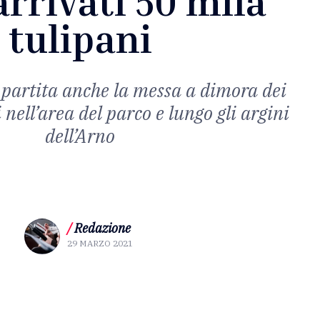
arrivati 50 mila
tulipani
 partita anche la messa a dimora dei
 nell’area del parco e lungo gli argini
dell’Arno
/
Redazione
29 MARZO 2021