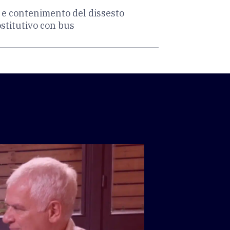
e e contenimento del dissesto
sostitutivo con bus