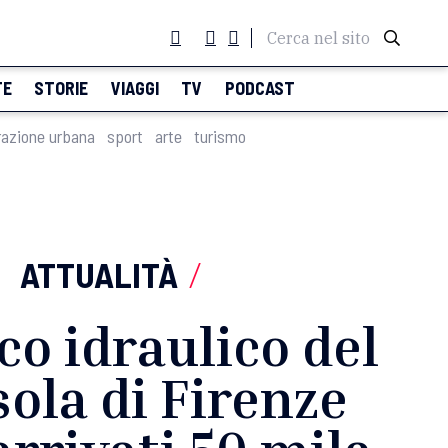
Cerca nel sito
TE
STORIE
VIAGGI
TV
PODCAST
razione urbana
sport
arte
turismo
ATTUALITÀ
/
co idraulico del
ola di Firenze