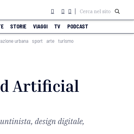
Cerca nel sito
TE
STORIE
VIAGGI
TV
PODCAST
razione urbana
sport
arte
turismo
d Artificial
ntinista, design digitale,