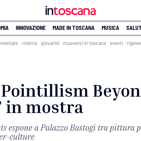
MIA
INNOVAZIONE
MADE IN TOSCANA
MUSICA
SALU
imentare
cinema
giovanisì
muoversi in toscana
eventi
rigene
 Pointillism Beyon
’ in mostra
s espone a Palazzo Bastogi tra pittura pu
ber-culture