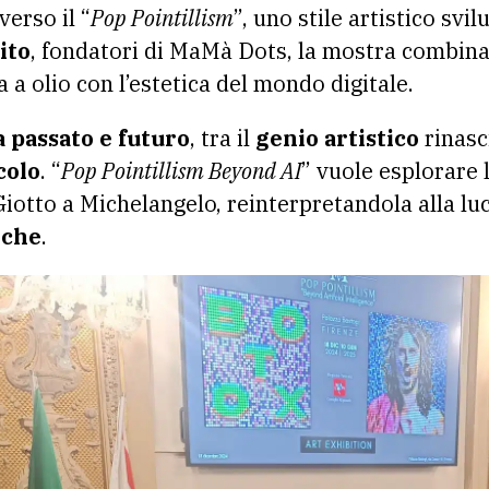
verso il “
Pop Pointillism
”, uno stile artistico svi
ito
, fondatori di MaMà Dots, la mostra combina
a a olio con l’estetica del mondo digitale.
a passato e futuro
, tra il
genio artistico
rinasc
colo
. “
Pop Pointillism Beyond AI
” vuole esplorare l
Giotto a Michelangelo, reinterpretandola alla luc
iche
.