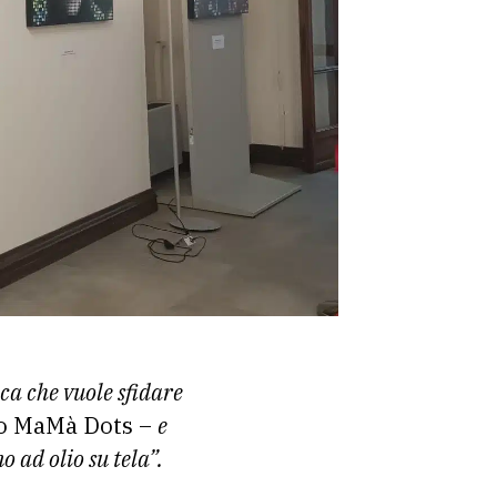
ca che vuole sfidare
ico MaMà Dots –
e
 ad olio su tela”.