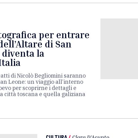
ografica per entrare
dell’Altare di San
 diventa la
talia
catti di Nicolò Begliomini saranno
San Leone: un viaggio all’interno
evo per scoprirne i dettagli e
la città toscana e quella galiziana
CULTURA
/
Clara D'Acunto