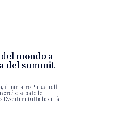
g del mondo a
ma del summit
e
a, il ministro Patuanelli
nerdì e sabato le
 Eventi in tutta la città