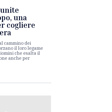
 unite
opo, una
r cogliere
pera
dal cammino dei
forzano il loro legame
iomini che esalta il
ione anche per