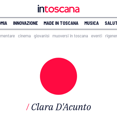
MIA
INNOVAZIONE
MADE IN TOSCANA
MUSICA
SALU
imentare
cinema
giovanisì
muoversi in toscana
eventi
rigene
Clara D'Acunto
/