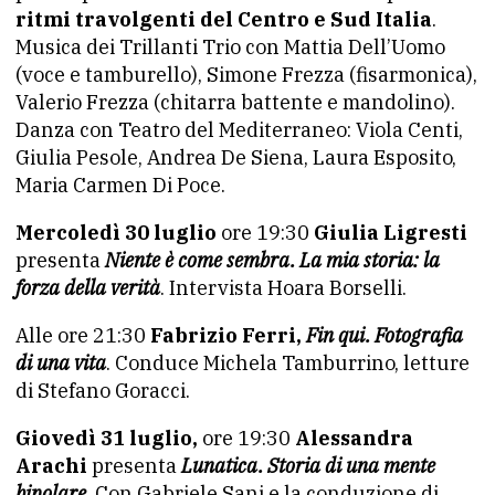
ritmi travolgenti del Centro e Sud Italia
.
Musica dei Trillanti Trio con Mattia Dell’Uomo
(voce e tamburello), Simone Frezza (fisarmonica),
Valerio Frezza (chitarra battente e mandolino).
Danza con Teatro del Mediterraneo: Viola Centi,
Giulia Pesole, Andrea De Siena, Laura Esposito,
Maria Carmen Di Poce.
Mercoledì 30 luglio
ore 19:30
Giulia Ligresti
presenta
Niente è come sembra. La mia storia: la
forza della verità
. Intervista Hoara Borselli.
Alle ore 21:30
Fabrizio Ferri,
Fin qui. Fotografia
di una vita
. Conduce Michela Tamburrino, letture
di Stefano Goracci.
Giovedì 31 luglio,
ore 19:30
Alessandra
Arachi
presenta
Lunatica. Storia di una mente
bipolare
. Con Gabriele Sani e la conduzione di