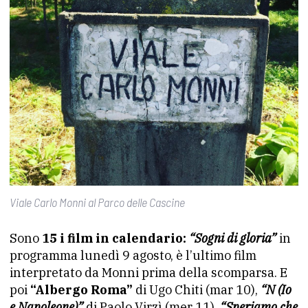
Viale Carlo Monni al Parco delle Cascine
Sono
15 i film in calendario:
“Sogni di gloria”
in
programma lunedì 9 agosto, è l’ultimo film
interpretato da
Monni
prima della scomparsa. E
poi
“Albergo Roma”
di Ugo Chiti (mar 10),
“N (Io
e Napoleone)”
di Paolo Virzì (mer 11),
“Speriamo che