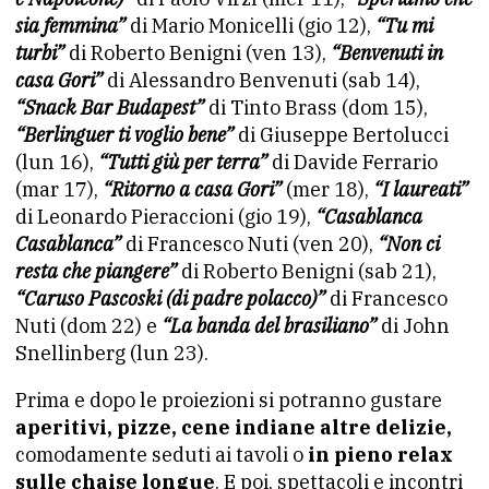
sia femmina”
di Mario Monicelli (gio 12),
“Tu mi
turbi”
di Roberto Benigni (ven 13),
“Benvenuti in
casa Gori”
di Alessandro Benvenuti (sab 14),
“Snack Bar Budapest”
di Tinto Brass (dom 15),
“Berlinguer ti voglio bene”
di Giuseppe Bertolucci
(lun 16),
“Tutti giù per terra”
di Davide Ferrario
(mar 17),
“Ritorno a casa Gori”
(mer 18),
“I laureati”
di Leonardo Pieraccioni (gio 19),
“Casablanca
Casablanca”
di Francesco Nuti (ven 20),
“Non ci
resta che piangere”
di Roberto Benigni (sab 21),
“Caruso Pascoski (di padre polacco)”
di Francesco
Nuti (dom 22) e
“La banda del brasiliano”
di John
Snellinberg (lun 23).
Prima e dopo le proiezioni si potranno gustare
aperitivi, pizze, cene indiane altre delizie,
comodamente seduti ai tavoli o
in pieno relax
sulle chaise longue
. E poi, spettacoli e incontri