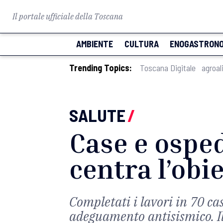
Il portale ufficiale della Toscana
AMBIENTE
CULTURA
ENOGASTRONO
Trending Topics:
Toscana Digitale
agroal
SALUTE
/
Case e osped
centra l’obi
Completati i lavori in 70 ca
adeguamento antisismico. Il