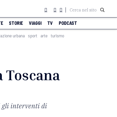
Cerca nel sito
TE
STORIE
VIAGGI
TV
PODCAST
razione urbana
sport
arte
turismo
la Toscana
gli interventi di