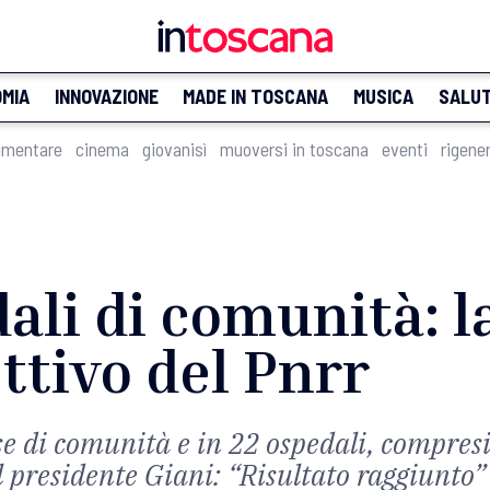
MIA
INNOVAZIONE
MADE IN TOSCANA
MUSICA
SALU
imentare
cinema
giovanisì
muoversi in toscana
eventi
rigene
ali di comunità: 
ettivo del Pnrr
se di comunità e in 22 ospedali, compresi 
 presidente Giani: “Risultato raggiunto”