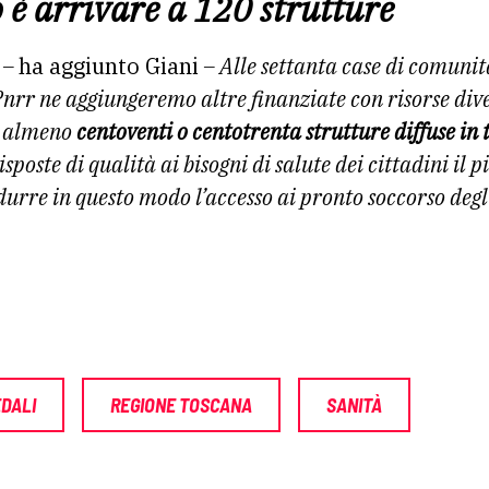
o è arrivare a 120 strutture
 –
ha aggiunto Giani
– Alle settanta case di comuni
 Pnrr ne aggiungeremo altre finanziate con risorse dive
d almeno
centoventi o centotrenta strutture diffuse in 
sposte di qualità ai bisogni di salute dei cittadini il p
idurre in questo modo l’accesso ai pronto soccorso degl
DALI
REGIONE TOSCANA
SANITÀ