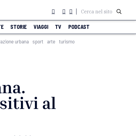
Cerca nel sito
TE
STORIE
VIAGGI
TV
PODCAST
razione urbana
sport
arte
turismo
ana.
sitivi al