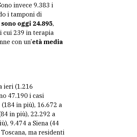
 Sono invece 9.383 i
do i tamponi di
 sono oggi 24.895
,
di cui 239 in terapia
onne con un’
età media
 ieri (1.216
no 47.190 i casi
 (184 in più), 16.672 a
84 in più), 22.292 a
iù), 9.474 a Siena (44
in Toscana, ma residenti