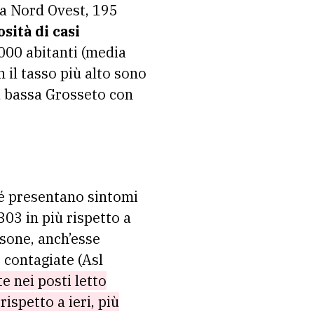
lla Nord Ovest, 195
sità di casi
.000 abitanti (media
n il tasso più alto sono
iù bassa Grosseto con
é presentano sintomi
303 in più rispetto a
rsone, anch’esse
 contagiate (Asl
e nei posti letto
ispetto a ieri, più