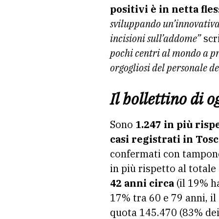
positivi è in netta fle
sviluppando un’innovativa 
incisioni sull’addome”
scr
pochi centri al mondo a p
orgogliosi del personale de
Il bollettino di o
Sono
1.247 in più rispe
casi registrati in Tos
confermati con tampone 
in più rispetto al total
42 anni circa
(il 19% ha
17% tra 60 e 79 anni, il
quota 145.470 (83% dei 