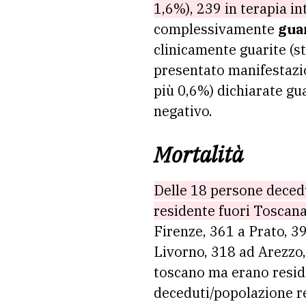
1,6%), 239 in terapia in
complessivamente
gua
clinicamente guarite (st
presentato manifestazion
più 0,6%) dichiarate guar
negativo.
Mortalità
Delle 18 persone decedut
residente fuori Toscana.
Firenze, 361 a Prato, 3
Livorno, 318 ad Arezzo,
toscano ma erano reside
deceduti/popolazione re