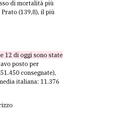
asso di mortalità più
Prato (139,8), il più
le 12 di oggi sono state
ttavo posto per
551.450 consegnate),
media italiana: 11.376
rizzo