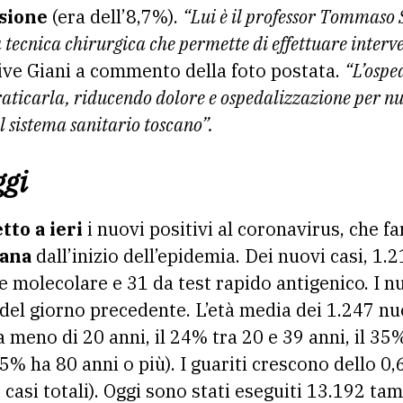
ssione
(era dell’8,7%).
“Lui è il professor Tommaso 
tecnica chirurgica che permette di effettuare interve
ive Giani a commento della foto postata.
“L’ospe
raticarla, riducendo dolore e ospedalizzazione per 
l sistema sanitario toscano”.
ggi
tto a ieri
i nuovi positivi al coronavirus, che f
cana
dall’inizio dell’epidemia. Dei nuovi casi, 1.
molecolare e 31 da test rapido antigenico. I nu
e del giorno precedente. L’età media dei 1.247 nuo
 meno di 20 anni, il 24% tra 20 e 39 anni, il 35% 
 5% ha 80 anni o più). I guariti crescono dello 
casi totali). Oggi sono stati eseguiti 13.192 ta