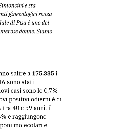
Simoncini e sta
nti ginecologici senza
dale di Pisa è uno dei
numerose donne. Siamo
anno salire a
175.335 i
216 sono stati
ovi casi sono lo 0,7%
vi positivi odierni è di
tra 40 e 59 anni, il
0,6% e raggiungono
mponi molecolari e