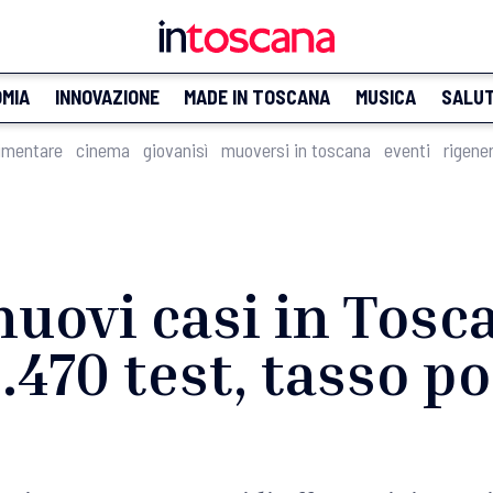
MIA
INNOVAZIONE
MADE IN TOSCANA
MUSICA
SALU
imentare
cinema
giovanisì
muoversi in toscana
eventi
rigene
 nuovi casi in Tosc
.470 test, tasso po