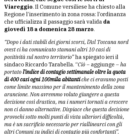
Viareggio
. Il Comune versiliese ha chiesto alla
Regione l’inserimento in zona rossa: l’ordinanza
che ufficializza il passaggio sarà valida
da
giovedì 18 a domenica 28 marzo
.
“Dopo i dati stabili dei giorni scorsi, l’Asl Toscana nord
ovest ci ha comunicato stamani altri 10 casi di
positività sul
nostro territorio”
ha spiegato ieri il
sindaco Riccardo Tarabella. “
Ciò
– aggiunge –
ha
portato
l’indice di contagio settimanale oltre la
quota
di 400 casi ogni 100mila abitanti
che ci eravamo posti
come limite massimo per il mantenimento della zona
arancione.
Non avremmo voluto giungere a questa
decisione così drastica, ma
i numeri tornati a crescere
non ci danno alternative. Dispiace
che questa decisione
provochi sotto molti punti di vista
ulteriori difficoltà,
ma è un sacrificio necessario per
riallinearci con gli
altri Comuni su indici di contagio più
confortanti”.