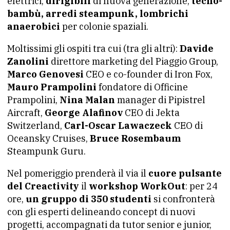
elettrici,
dirigibili
di nuova generazione,
tecno-
bambù, arredi steampunk, lombrichi
anaerobici
per colonie spaziali.
Moltissimi gli ospiti tra cui (tra gli altri):
Davide
Zanolini
direttore marketing del Piaggio Group,
Marco Genovesi
CEO e co-founder di Iron Fox,
Mauro Prampolini
fondatore di Officine
Prampolini,
Nina Malan
manager di Pipistrel
Aircraft,
George Alafinov
CEO di Jekta
Switzerland,
Carl-Oscar Lawaczeck
CEO di
Oceansky Cruises,
Bruce Rosembaum
Steampunk Guru.
Nel pomeriggio prenderà il via il
cuore pulsante
del Creactivity
il
workshop WorkOut
: per 24
ore,
un gruppo di 350 studenti
si confronterà
con gli esperti delineando concept di nuovi
progetti, accompagnati da tutor senior e junior,