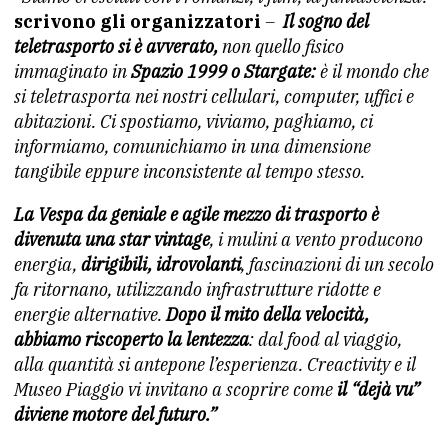
scrivono gli organizzatori
–
Il sogno del
teletrasporto si è avverato,
non quello fisico
immaginato in
Spazio 1999 o Stargate:
è il mondo che
si teletrasporta nei nostri cellulari, computer, uffici e
abitazioni.
Ci spostiamo, viviamo, paghiamo, ci
informiamo, comunichiamo in una dimensione
tangibile eppure inconsistente al tempo stesso.
La Vespa da geniale e agile mezzo di trasporto è
divenuta una star vintage
, i mulini a vento producono
energia,
dirigibili, idrovolanti
, fascinazioni di un secolo
fa ritornano, utilizzando infrastrutture ridotte e
energie alternative.
Dopo il mito della velocità,
abbiamo riscoperto la lentezza
: dal food al viaggio,
alla quantità si antepone l’esperienza. Creactivity e il
Museo Piaggio vi invitano a scoprire come
il “dejà vu”
diviene motore del futuro.”