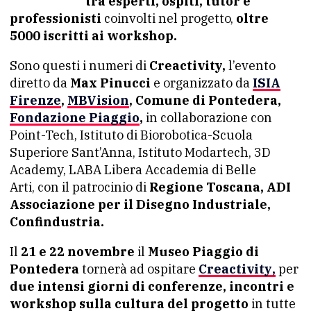
tra esperti, ospiti, tutor e
professionisti
coinvolti nel progetto,
oltre
5000 iscritti ai workshop.
Sono questi i numeri di
Creactivity,
l’evento
diretto da
Max Pinucci
e organizzato da
ISIA
Firenze
,
MBVision
, Comune di Pontedera,
Fondazione Piaggio
,
in collaborazione con
Point-Tech, Istituto di Biorobotica-Scuola
Superiore Sant’Anna, Istituto Modartech, 3D
Academy, LABA Libera Accademia di Belle
Arti, con il patrocinio di
Regione Toscana, ADI
Associazione per il Disegno Industriale,
Confindustria.
Il
21 e 22 novembre
il
Museo Piaggio di
Pontedera
tornerà ad ospitare
Creactivity
,
per
due intensi giorni di conferenze, incontri e
workshop sulla cultura del progetto
in tutte