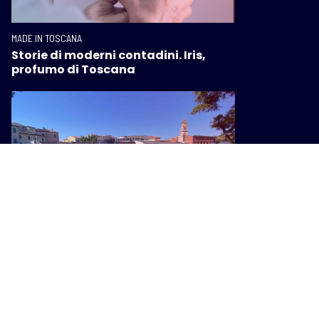
MADE IN TOSCANA
Storie di moderni contadini. Iris,
profumo di Toscana
MADE IN TOSCANA
Terme di Casciana, la svolta: con un
nuovo bando acque e stabilimento
resteranno uniti