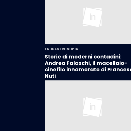
ENOGASTRONOMIA
Storie di moderni contadini:
Andrea Falaschi, il macellaio-
cinefilo innamorato di Frances
Nuti