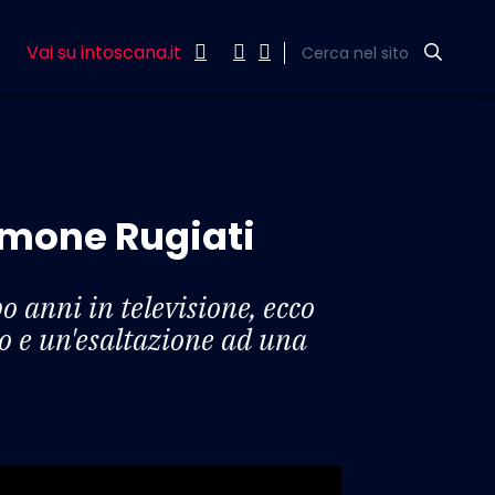
Vai su intoscana.it
Cerca nel sito
Simone Rugiati
 anni in televisione, ecco
o e un'esaltazione ad una