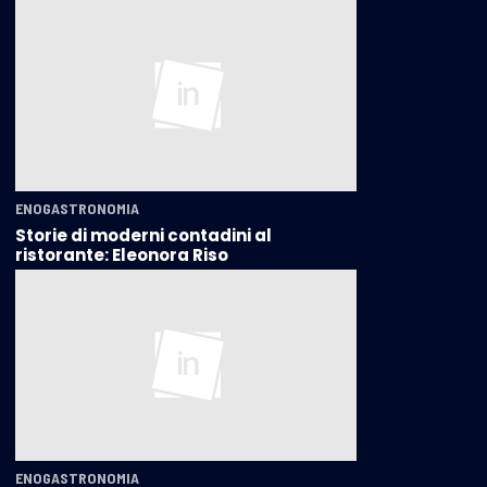
ENOGASTRONOMIA
Storie di moderni contadini al
ristorante: Eleonora Riso
ENOGASTRONOMIA