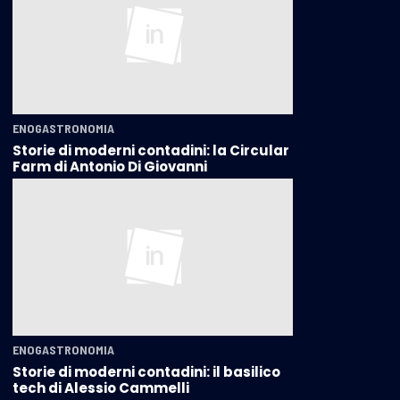
ENOGASTRONOMIA
Storie di moderni contadini: la Circular
Farm di Antonio Di Giovanni
ENOGASTRONOMIA
Storie di moderni contadini: il basilico
tech di Alessio Cammelli