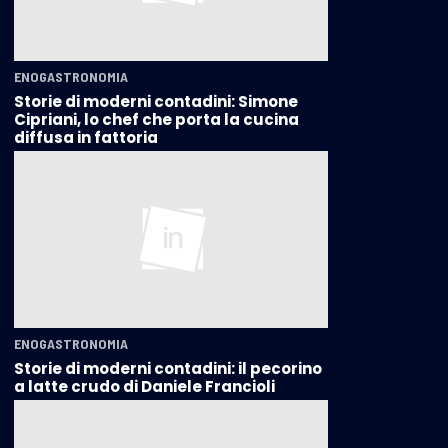
ENOGASTRONOMIA
Storie di moderni contadini: Simone
Cipriani, lo chef che porta la cucina
diffusa in fattoria
ENOGASTRONOMIA
Storie di moderni contadini: il pecorino
a latte crudo di Daniele Francioli