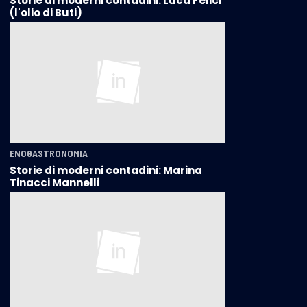
Storie di moderni contadini: Luca Felici
(l'olio di Buti)
ENOGASTRONOMIA
Storie di moderni contadini: Marina
Tinacci Mannelli