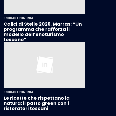
ENOGASTRONOMIA
Calici di Stelle 2026, Marras: “Un
programma che rafforza il
modello dell’enoturismo
toscano”
ENOGASTRONOMIA
Le ricette che rispettano la
natura: il patto green con i
ristoratori toscani