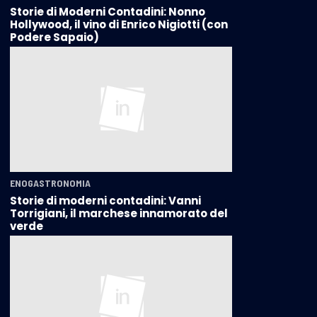
Storie di Moderni Contadini: Nonno
Hollywood, il vino di Enrico Nigiotti (con
Podere Sapaio)
ENOGASTRONOMIA
Storie di moderni contadini: Vanni
Torrigiani, il marchese innamorato del
verde