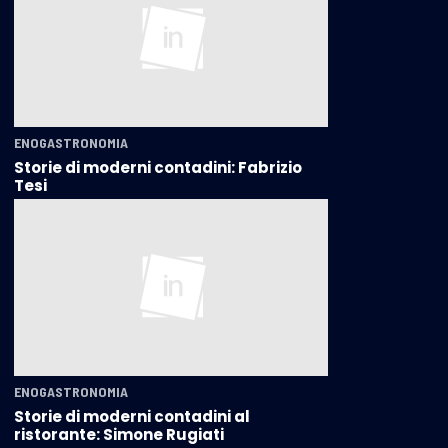
ENOGASTRONOMIA
Storie di moderni contadini: Fabrizio
Tesi
ENOGASTRONOMIA
Storie di moderni contadini al
ristorante: Simone Rugiati