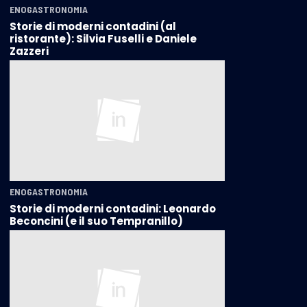
ENOGASTRONOMIA
Storie di moderni contadini (al
ristorante): Silvia Fuselli e Daniele
Zazzeri
ENOGASTRONOMIA
Storie di moderni contadini: Leonardo
Beconcini (e il suo Tempranillo)