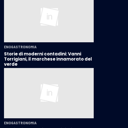
ENOGASTRONOMIA
Storie di moderni contadini: Vanni
Torrigiani, il marchese innamorato del
verde
ENOGASTRONOMIA