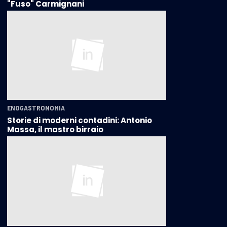
"Fuso" Carmignani
ENOGASTRONOMIA
Storie di moderni contadini: Antonio
Massa, il mastro birraio