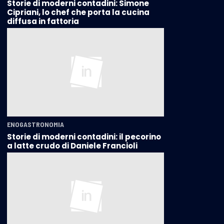
Storie di moderni contadini: Simone
Cipriani, lo chef che porta la cucina
diffusa in fattoria
ENOGASTRONOMIA
Storie di moderni contadini: il pecorino
a latte crudo di Daniele Francioli