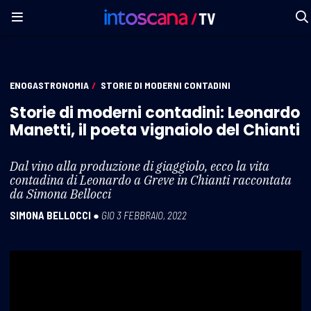
ENOGASTRONOMIA
/
STORIE DI MODERNI CONTADINI
Storie di moderni contadini: Leonardo
Manetti, il poeta vignaiolo del Chianti
Dal vino alla produzione di giaggiolo, ecco la vita
contadina di Leonardo a Greve in Chianti raccontata
da Simona Bellocci
SIMONA BELLOCCI
●
GIO 3 FEBBRAIO, 2022