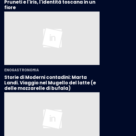
Pruneti e l'iris, l'identità toscana in un
fiore
ENOGASTRONOMIA
Storie di Moderni contadini: Marta
Landi. Viaggio nel Mugello del latte (e
delle mozzarelle di bufala)