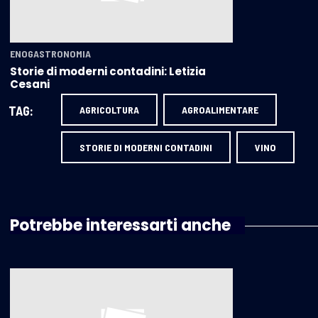
ENOGASTRONOMIA
Storie di moderni contadini: Letizia
Cesani
TAG:
AGRICOLTURA
AGROALIMENTARE
STORIE DI MODERNI CONTADINI
VINO
Potrebbe interessarti anche