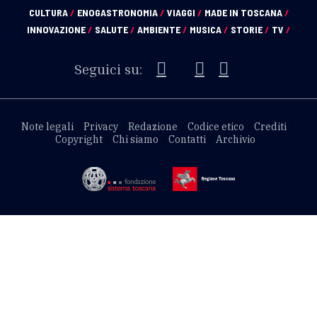
CULTURA
/
ENOGASTRONOMIA
/
VIAGGI
/
MADE IN TOSCANA
/
INNOVAZIONE
/
SALUTE
/
AMBIENTE
/
MUSICA
/
STORIE
/
TV
/
Seguici su:
Note legali
Privacy
Redazione
Codice etico
Crediti
Copyright
Chi siamo
Contatti
Archivio