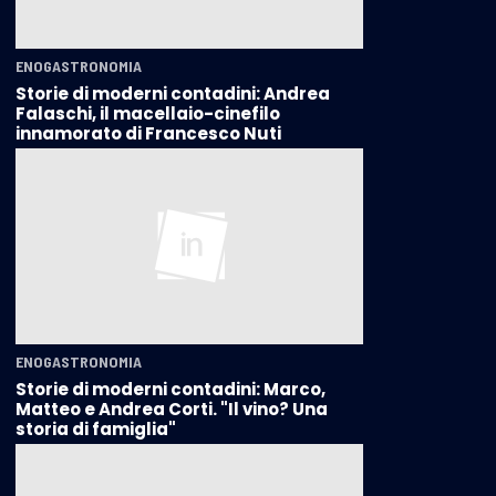
ENOGASTRONOMIA
Storie di moderni contadini: Andrea
Falaschi, il macellaio-cinefilo
innamorato di Francesco Nuti
ENOGASTRONOMIA
Storie di moderni contadini: Marco,
Matteo e Andrea Corti. "Il vino? Una
storia di famiglia"