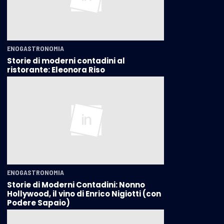
ENOGASTRONOMIA
Storie di moderni contadini al
ristorante: Eleonora Riso
ENOGASTRONOMIA
Storie di Moderni Contadini: Nonno
Hollywood, il vino di Enrico Nigiotti (con
Podere Sapaio)