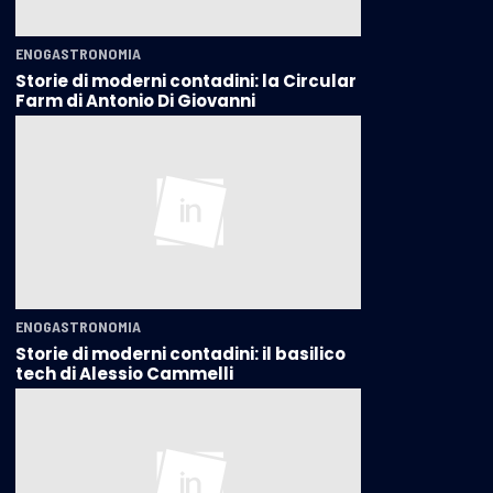
ENOGASTRONOMIA
Storie di moderni contadini: la Circular
Farm di Antonio Di Giovanni
ENOGASTRONOMIA
Storie di moderni contadini: il basilico
tech di Alessio Cammelli