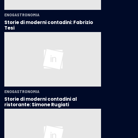
ENOGASTRONOMIA
Storie di moderni contadini: Fabrizio
Tesi
ENOGASTRONOMIA
Storie di moderni contadini al
ristorante: Simone Rugiati