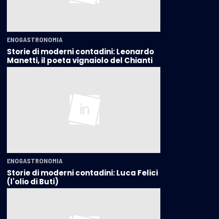
ENOGASTRONOMIA
Storie di moderni contadini: Leonardo
Manetti, il poeta vignaiolo del Chianti
ENOGASTRONOMIA
Storie di moderni contadini: Luca Felici
(l'olio di Buti)