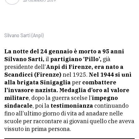
25 GENNAIO 2019
Silvano Sarti (Anpi)
La notte del 24 gennaio è morto a 95 anni
Silvano Sarti,
il
partigiano ‘Pillo’,
già
presidente dell’
Anpi di Firenze,
era nato a
Scandicci (Firenze)
nel 1925.
Nel 1944 si unì
alla
brigata Sinigaglia
per
combattere
l’invasore nazista.
Medaglia d’oro al valore
militare
, dopo la guerra scelse l’
impegno
sindacale
, poi la
testimonianza
continuando
fino all’ultimo giorno di vita ad anadare nelle
scuole per raccontare ai giovani quello che aveva
vissuto in prima persona.