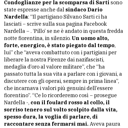
Condoglianze per la scomparsa di Sarti
sono
state espresse anche dal
sindaco Dario
Nardella
: “Il partigiano Silvano Sarti ci ha
lasciati – scrive sulla sua pagina Facebook
Nardella – . ‘Pillo’ se ne è andato in questa fredda
notte fiorentina, in silenzio.
Un uomo alto,
forte, energico, è stato piegato dal tempo
,
lui” che “aveva combattuto con i partigiani per
liberare la nostra Firenze dai nazifascisti,
medaglia d’oro al valore militare”, che “ha
passato tutta la sua vita a parlare con i giovani, a
discutere con gli operai, sempre in prima linea”,
che incarnava i valori più genuini dell’essere
fiorentino”. “Ce lo ricorderemo così – prosegue
Nardella -,
con il foulard rosso al collo, il
sorriso tenero sul volto scolpito dalla vita,
spesso dura, la voglia di parlare, di
raccontare senza fermarsi mai.
Aveva paura