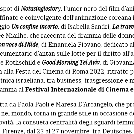
 spot di
Notasinglestor
y, l’umor nero del film d’
affinato e coinvolgente dell’animazione coreana
ggio
Un confine incerto
, di Isabella Sandri,
La trave
e Miailhe, che racconta del dramma delle donne
on voce di Nilde
, di Emanuela Piovano, dedicato all
documentario d’antan sulle lotte per il diritto all’
ie Rothschild e
Good Morning Tel Aviv
, di Giovann
 alla Festa del Cinema di Roma 2022, ritratto p
tnica israeliana, tra business, trasgressione e 
ogramma al
Festival Internazionale di Cinema 
tta da Paola Paoli e Maresa D’Arcangelo, che p
 nel mondo, torna in grande stile in occasione 
ovità, la consueta centralità degli sguardi femmin
a Firenze, dal 23 al 27 novembre, tra Deutsches 