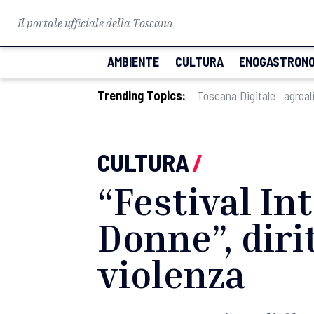
Il portale ufficiale della Toscana
AMBIENTE
CULTURA
ENOGASTRONO
Trending Topics:
Toscana Digitale
agroal
CULTURA
/
“Festival In
Donne”, diri
violenza