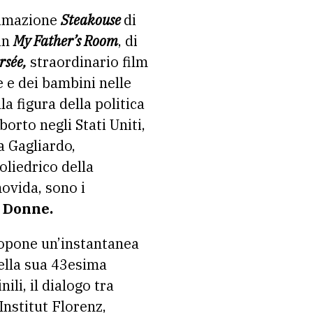
animazione
Steakouse
di
 in
My Father’s Room
, di
rsée,
straordinario film
 e dei bambini nelle
a figura della politica
aborto negli Stati Uniti,
a Gagliardo,
oliedrico della
movida, sono i
e Donne.
ropone un’instantanea
della sua 43esima
ili, il dialogo tra
Institut Florenz,