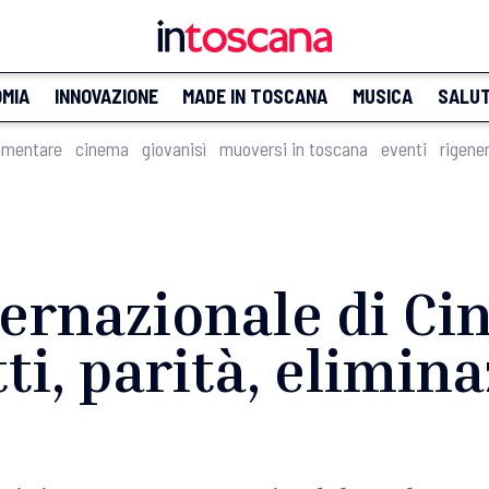
MIA
INNOVAZIONE
MADE IN TOSCANA
MUSICA
SALU
imentare
cinema
giovanisì
muoversi in toscana
eventi
rigene
ternazionale di C
tti, parità, elimin