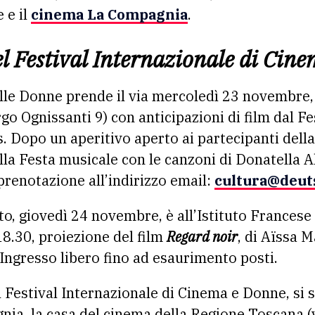
 e il
cinema La Compagnia
.
l Festival Internazionale di Cin
elle Donne prende il via mercoledì 23 novembre, a
o Ognissanti 9) con anticipazioni di film dal Fe
 Dopo un aperitivo aperto ai partecipanti della 
lla Festa musicale con le canzoni di Donatella 
prenotazione all’indirizzo email:
cultura@deuts
, giovedì 24 novembre, è all’Istituto Francese 
 18.30, proiezione del film
Regard noir
, di Aïssa 
 Ingresso libero fino ad esaurimento posti.
estival Internazionale di Cinema e Donne, si s
ia, la casa del cinema della Regione Toscana (v