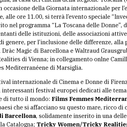
 occasione della Giornata internazionale per l’
 alle ore 11.00, si terrà l’evento speciale “Invec
erito nel programma “La Toscana delle Donne”, 
anti delle istituzioni, delle associazioni attive 
di genere, per l’inclusione delle differenze, alla
el Dràc Magìc di Barcellona e Waltraud Grausgrub
lities di Vienna; in collegamento onlne Camill
es Mediterranéene di Marsiglia.
tival internazionale di Cinema e Donne di Firenz
 interessanti festival europei dedicati alle tema
e di tutto il mondo:
Films Femmes Mediterrané
paesi che si affacciano su questo mare, ricco di
di Barcellona
, solidamente inserito in una dell
 la Catalogna;
Tricky Women/Tricky Realities 