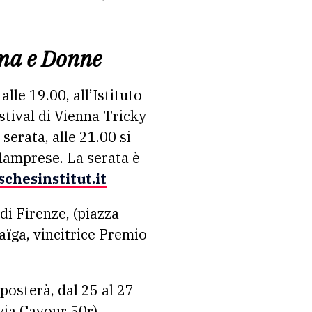
ema e Donne
lle 19.00, all’Istituto
stival di Vienna Tricky
serata, alle 21.00 si
Alamprese. La serata è
chesinstitut.it
di Firenze, (piazza
Maïga, vincitrice Premio
posterà, dal 25 al 27
ia Cavour 50r).