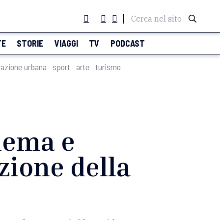
Cerca nel sito
TE
STORIE
VIAGGI
TV
PODCAST
razione urbana
sport
arte
turismo
inema e
azione della