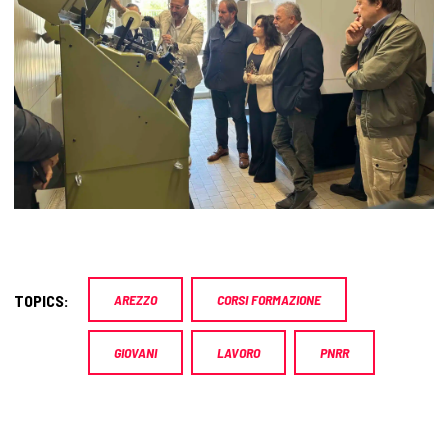
TOPICS:
AREZZO
CORSI FORMAZIONE
GIOVANI
LAVORO
PNRR