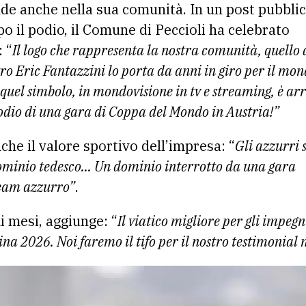
de anche nella sua comunità. In un post pubbli
o il podio, il Comune di Peccioli ha celebrato
: “
Il logo che rappresenta la nostra comunità, quello 
ro Eric Fantazzini lo porta da anni in giro per il mon
 quel simbolo, in mondovisione in tv e streaming, è ar
podio di una gara di Coppa del Mondo in Austria!”
che il valore sportivo dell’impresa: “
Gli azzurri s
 dominio tedesco… Un dominio interrotto da una gara
team azzurro”
.
 mesi, aggiunge: “
Il viatico migliore per gli impeg
a 2026. Noi faremo il tifo per il nostro testimonial 