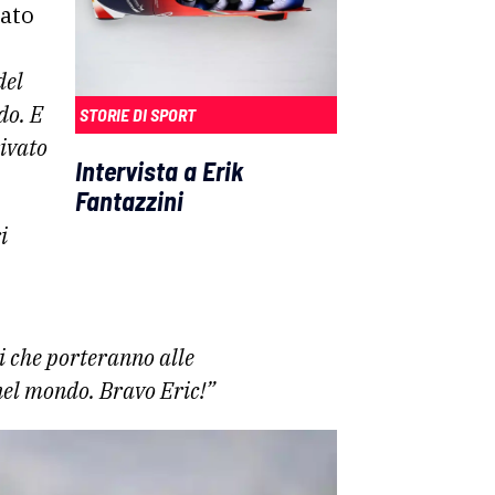
cato
del
do. E
STORIE DI SPORT
rivato
Intervista a Erik
Fantazzini
i
ni che porteranno alle
nel mondo. Bravo Eric!”