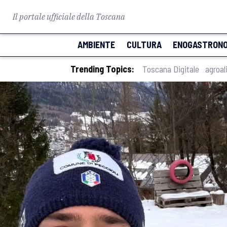
Il portale ufficiale della Toscana
AMBIENTE
CULTURA
ENOGASTRONO
Trending Topics:
Toscana Digitale
agroal