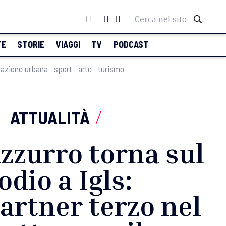
Cerca nel sito
TE
STORIE
VIAGGI
TV
PODCAST
razione urbana
sport
arte
turismo
ATTUALITÀ
/
azzurro torna sul
odio a Igls:
rtner terzo nel