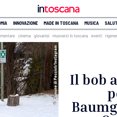
MIA
INNOVAZIONE
MADE IN TOSCANA
MUSICA
SALU
imentare
cinema
giovanisì
muoversi in toscana
eventi
rigene
© Comune di Peccioli/Instagram
Il bob 
p
Baumga