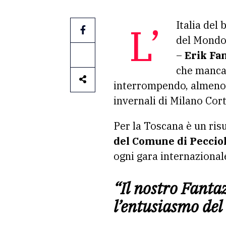
L’Italia de
del Mondo 
–
Erik Fa
che manca
interrompendo, almeno i
invernali di Milano Cor
Per la Toscana è un ris
del Comune di Pecciol
ogni gara internazional
“Il nostro Fanta
l’entusiasmo de