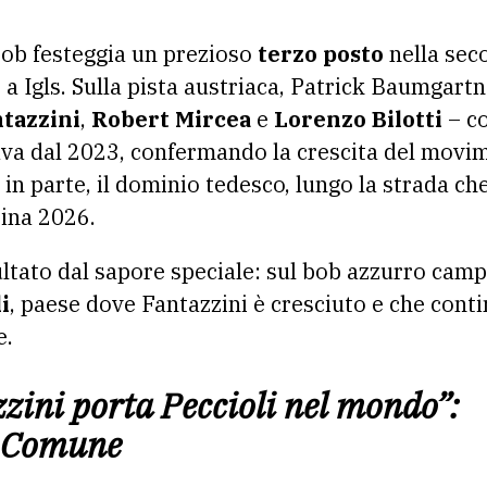
l bob festeggia un prezioso
terzo posto
nella sec
a Igls. Sulla pista austriaca, Patrick Baumgartn
ntazzini
,
Robert Mircea
e
Lorenzo Bilotti
– c
va dal 2023, confermando la crescita del movi
n parte, il dominio tedesco, lungo la strada che
tina 2026.
ultato dal sapore speciale: sul bob azzurro camp
i
, paese dove Fantazzini è cresciuto e che conti
e.
zzini porta Peccioli nel mondo”:
l Comune