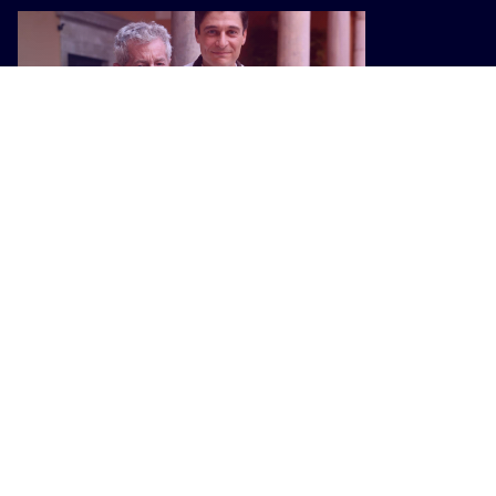
CULTURA
A Lino Guanciale il Premio Mario
Tobino. “Il manicomio fu
l’alternativa al femminicidio di
oggi”
I PIÙ POPOLARI SU INTOSCANA