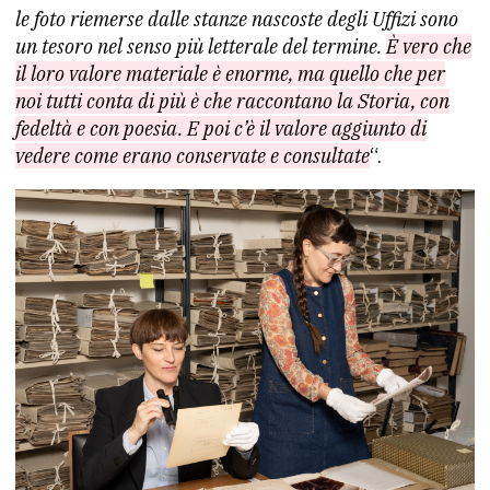
le foto riemerse dalle stanze nascoste degli Uffizi sono
un tesoro nel senso più letterale del termine.
È vero che
il loro valore materiale è enorme, ma quello che per
noi tutti conta di più è che raccontano la Storia, con
fedeltà e con poesia. E poi c’è il valore aggiunto di
vedere come erano conservate e consultate
“.