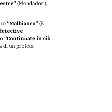
estre”
(Mondadori),
oro
“Malbianco”
(8
 detective
uo
“Continuate in ciò
a di un profeta