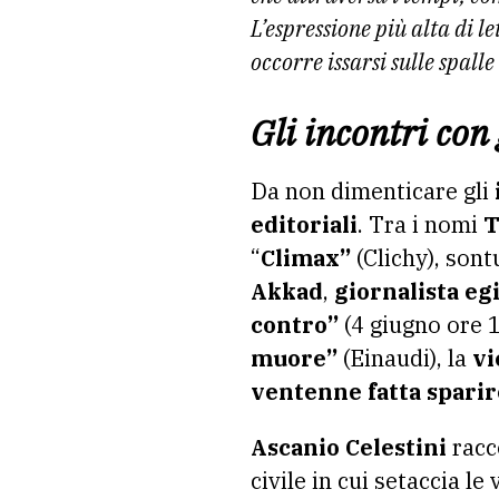
L’espressione più alta di 
occorre issarsi sulle spall
Gli incontri con 
Da non dimenticare gli
editoriali
. Tra i nomi
T
“
Climax”
(Clichy), son
Akkad
,
giornalista e
contro”
(4 giugno ore 
muore”
(Einaudi), la
vi
ventenne fatta sparir
Ascanio Celestini
racc
civile in cui setaccia l