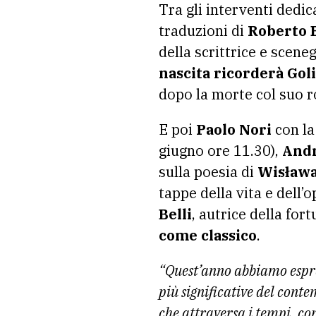
Tra gli interventi dedica
traduzioni di
Roberto 
della scrittrice e scene
nascita
ricorderà Gol
dopo la morte col suo r
E poi
Paolo Nori
con la
giugno ore 11.30),
Andr
sulla poesia di
Wisław
tappe della vita e dell’
Belli
, autrice della for
come classico
.
“Quest’anno abbiamo espress
più significative del cont
che attraversa i tempi, com