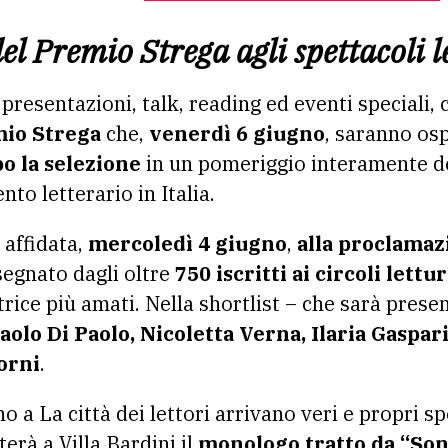
el Premio Strega agli spettacoli l
resentazioni, talk, reading ed eventi speciali, 
emio Strega
che,
venerdì 6 giugno
, saranno osp
o la selezione
in un
pomeriggio interamente de
to letterario in Italia.
 affidata,
mercoledì 4 giugno
,
alla proclamaz
segnato dagli oltre
750 iscritti ai circoli lett
trice più amati. Nella shortlist – che sarà prese
olo Di Paolo, Nicoletta Verna, Ilaria Gaspar
orni
.
o a La città dei lettori arrivano veri e propri spe
erà a Villa Bardini il
monologo tratto da “Son