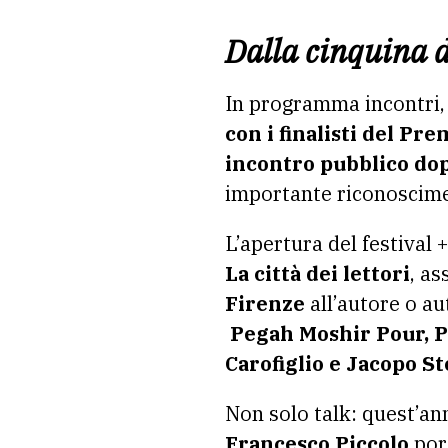
Dalla cinquina d
In programma incontri, p
con i finalisti del Pr
incontro pubblico dop
importante riconoscimen
L’apertura del festival +
La città dei lettori
, as
Firenze
all’autore o au
Pegah Moshir Pour, Pa
Carofiglio e Jacopo St
Non solo talk: quest’ann
Francesco Piccolo
port