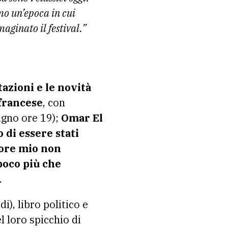
mo un’epoca in cui
maginato il festival.”
tazioni e le novità
francese
, con
ugno ore 19);
Omar El
 di essere stati
ore mio non
poco più che
.
i), libro politico e
l loro spicchio di