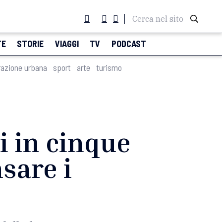
Cerca nel sito
TE
STORIE
VIAGGI
TV
PODCAST
razione urbana
sport
arte
turismo
ti in cinque
nsare i