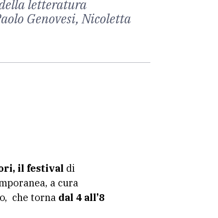
della letteratura
Paolo Genovesi, Nicoletta
ri, il festival
di
emporanea, a cura
no, che torna
dal 4 all’8