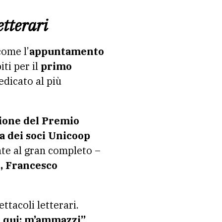
etterari
come l’
appuntamento
iti per il
primo
dicato al più
ione del
Premio
ura dei soci Unicoop
nte al gran completo –
i, Francesco
ttacoli letterari.
 qui: m’ammazzi”