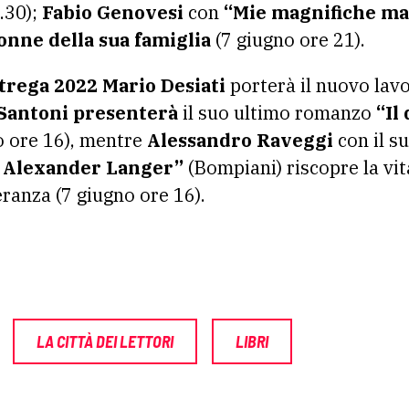
8.30);
Fabio Genovesi
con
“Mie magnifiche ma
onne della sua famiglia
(7 giugno ore 21).
trega 2022 Mario Desiati
porterà il nuovo lav
Santoni presenterà
il suo ultimo romanzo
“Il
o ore 16), mentre
Alessandro Raveggi
con il s
di Alexander Langer”
(Bompiani) riscopre la vit
eranza (7 giugno ore 16).
LA CITTÀ DEI LETTORI
LIBRI