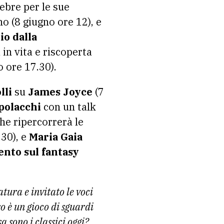
lebre per le sue
no (8 giugno ore 12), e
io dalla
in vita e riscoperta
o ore 17.30).
lli
su
James Joyce
(7
polacchi
con un talk
he ripercorrerà le
.30), e
Maria Gaia
ento sul fantasy
tura e invitato le voci
ro è un gioco di sguardi
 sono i classici oggi?