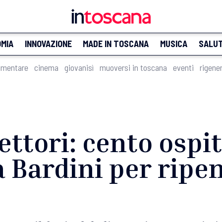
MIA
INNOVAZIONE
MADE IN TOSCANA
MUSICA
SALU
imentare
cinema
giovanisì
muoversi in toscana
eventi
rigene
lettori: cento ospi
a Bardini per ripe