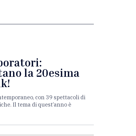
boratori:
itano la 20esima
ik!
contemporaneo, con 39 spettacoli di
che. Il tema di quest’anno è