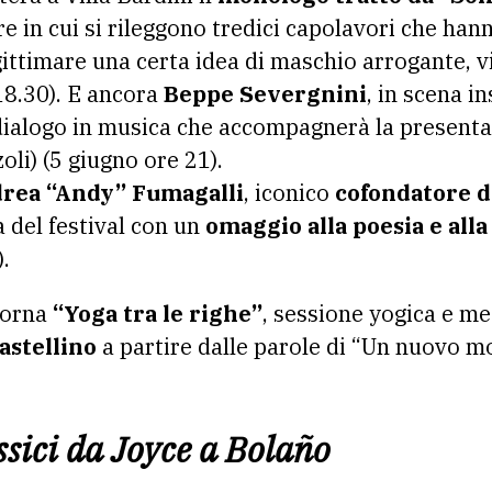
re in cui si rileggono tredici capolavori che hann
gittimare una certa idea di maschio arrogante, vi
18.30). E ancora
Beppe Severgnini
, in scena i
dialogo in musica che accompagnerà la present
oli) (5 giugno ore 21).
rea “Andy” Fumagalli
, iconico
cofondatore d
a del festival con un
omaggio alla poesia e all
.
 torna
“Yoga tra le righe”
, sessione yogica e me
Castellino
a partire dalle parole di “Un nuovo m
ssici da Joyce a Bola
ño