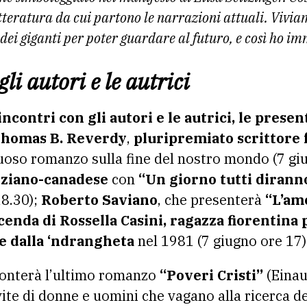
letteratura da cui partono le narrazioni attuali. Vivia
e dei giganti per poter guardare al futuro, e così ho im
gli autori e le autrici
incontri con gli autori e le autrici, le presen
homas B. Reverdy
,
pluripremiato scrittore 
tuoso romanzo sulla fine del nostro mondo (7 gi
giziano-canadese
con
“Un giorno tutti diranno
18.30);
Roberto Saviano
, che
presenterà
“L’am
cenda di Rossella Casini, ragazza fiorentina 
e dalla ‘ndrangheta
nel 1981 (7 giugno ore 17)
onterà l’ultimo romanzo
“Poveri Cristi”
(Einaud
e vite di donne e uomini che vagano alla ricerca de