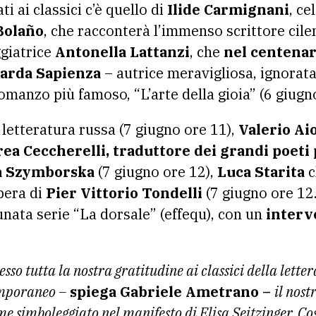
ti ai classici c’è quello di
Ilide Carmignani
, ce
Bolaño
, che racconterà l’immenso scrittore cile
ggiatrice
Antonella Lattanzi
, che
nel centenar
iarda Sapienza
– autrice meravigliosa, ignorata 
omanzo più famoso, “L’arte della gioia” (6 giugn
 letteratura russa (7 giugno ore 11),
Valerio Aio
ea Ceccherelli, traduttore dei grandi poeti 
a Szymborska
(7 giugno ore 12),
Luca Starita
c
opera di
Pier Vittorio Tondelli
(7 giugno ore 12
tunata serie “La dorsale” (effequ), con un
interv
o tutta la nostra gratitudine ai classici della lettera
emporaneo –
spiega Gabriele Ametrano –
il nost
e simboleggiato nel manifesto di Elisa Seitzinger. Cosa