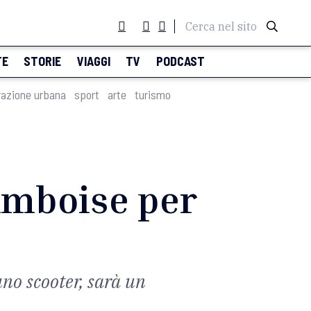
Cerca nel sito
TE
STORIE
VIAGGI
TV
PODCAST
razione urbana
sport
arte
turismo
 Amboise per
uno scooter, sarà un