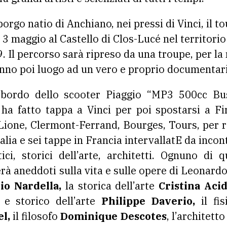
 borgo natio di Anchiano, nei pressi di Vinci, il to
l 3 maggio al Castello di Clos-Lucé nel territori
 Il percorso sarà ripreso da una troupe, per la 
anno poi luogo ad un vero e proprio documentari
a bordo dello scooter Piaggio “MP3 500cc Bu
 ha fatto tappa a Vinci per poi spostarsi a Fi
 Lione, Clermont-Ferrand, Bourges, Tours, per 
alia e sei tappe in Francia intervallatE da incont
tici, storici dell’arte, architetti. Ognuno di
à aneddoti sulla vita e sulle opere di Leonardo 
io Nardella,
la storica dell’arte
Cristina Acid
 e storico dell’arte
Philippe Daverio,
il fi
l,
il filosofo
Dominique Descotes
, l’architetto