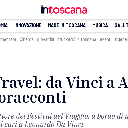
MIA
INNOVAZIONE
MADE IN TOSCANA
MUSICA
SALU
imentare
cinema
giovanisì
muoversi in toscana
eventi
rigene
ravel: da Vinci a
eoracconti
tore del Festival del Viaggio, a bordo di 
i cari a Leonardo Da Vinci