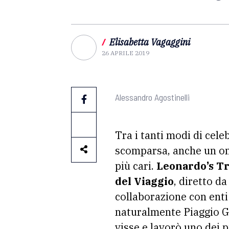
/
Elisabetta Vagaggini
26 APRILE 2019
Alessandro Agostinelli
Tra i tanti modi di celeb
scomparsa, anche un oma
più cari.
Leonardo’s Tr
del Viaggio
, diretto d
collaborazione con enti p
naturalmente Piaggio Gr
visse e lavorò uno dei pi