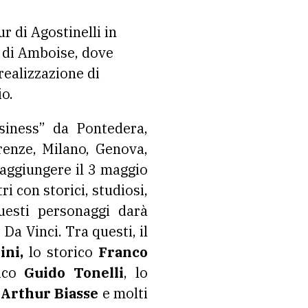
ur di Agostinelli in
o di Amboise, dove
realizzazione di
o.
siness” da Pontedera,
renze, Milano, Genova,
raggiungere il 3 maggio
ri con storici, studiosi,
 questi personaggi darà
Da Vinci. Tra questi, il
ini,
lo storico
Franco
sico
Guido Tonelli
, lo
Arthur Biasse
e molti