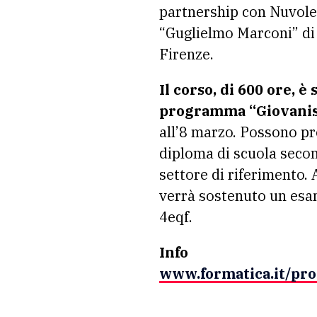
partnership con Nuvole 
“Guglielmo Marconi” di 
Firenze.
Il corso, di 600 ore, 
programma “Giovanisì”
all’8 marzo. Possono pr
diploma di scuola secon
settore di riferimento.
verrà sostenuto un esame
4eqf.
Info
www.formatica.it/pro