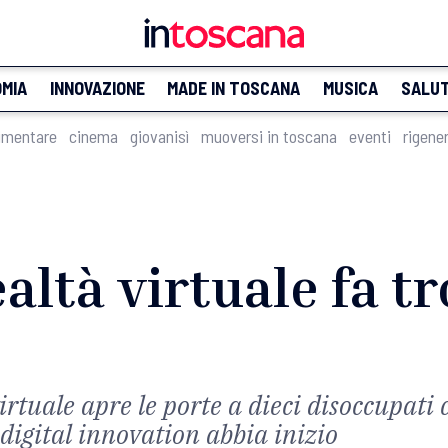
MIA
INNOVAZIONE
MADE IN TOSCANA
MUSICA
SALU
imentare
cinema
giovanisì
muoversi in toscana
eventi
rigene
altà virtuale fa t
irtuale apre le porte a dieci disoccupati
 digital innovation abbia inizio