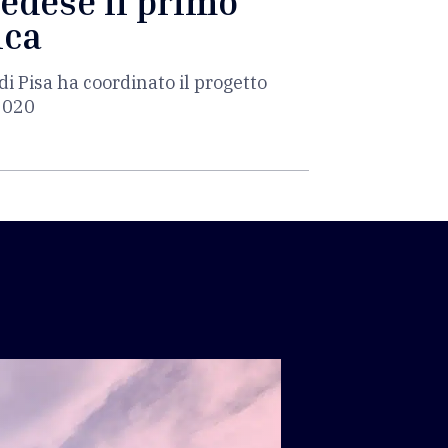
vedese il primo
ica
di Pisa ha coordinato il progetto
2020