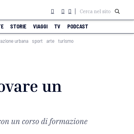
Cerca nel sito
TE
STORIE
VIAGGI
TV
PODCAST
razione urbana
sport
arte
turismo
rovare un
 con un corso di formazione