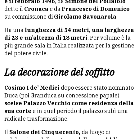
e il febbraio 1496
, da
Simone del Pollaiolo
detto il
Cronaca
e da
Francesco di Domenico
su commissione di
Girolamo Savonarola
.
Ha una
lunghezza di 54 metri, una larghezza
di 23 e un’altezza di 18 metri
. Per volume è la
più grande sala in Italia realizzata per la gestione
del potere civile.
La decorazione del soffitto
Cosimo I de’ Medici
dopo essere stato nominato
Duca (poi Granduca su concessione papale)
scelse Palazzo Vecchio come residenza della
sua corte
e in quel periodo il palazzo subì una
radicale trasformazione.
Il
Salone dei Cinquecento,
da luogo di