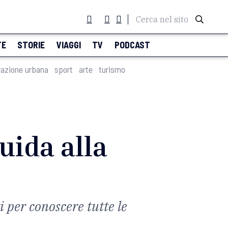
Cerca nel sito
TE
STORIE
VIAGGI
TV
PODCAST
razione urbana
sport
arte
turismo
guida alla
 per conoscere tutte le