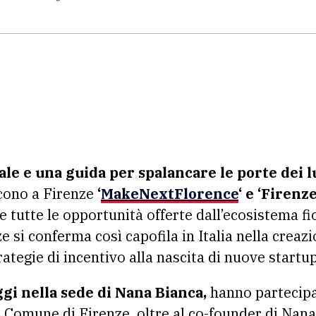
le e una guida per spalancare le porte dei l
cono a Firenze
‘
MakeNextFlorence
‘ e ‘Firenz
 tutte le opportunità offerte dall’ecosistema fi
e si conferma così capofila in Italia nella creazi
rategie di incentivo alla nascita di nuove startup
gi nella sede di Nana Bianca,
hanno partecipat
 Comune di Firenze, oltre al co-founder di Nan