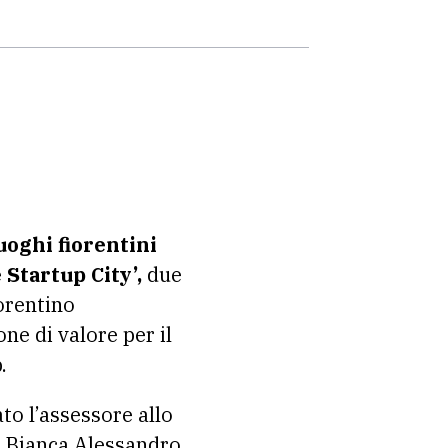
uoghi fiorentini
e Startup City’,
due
orentino
one di valore per il
.
o l’assessore allo
a Bianca Alessandro