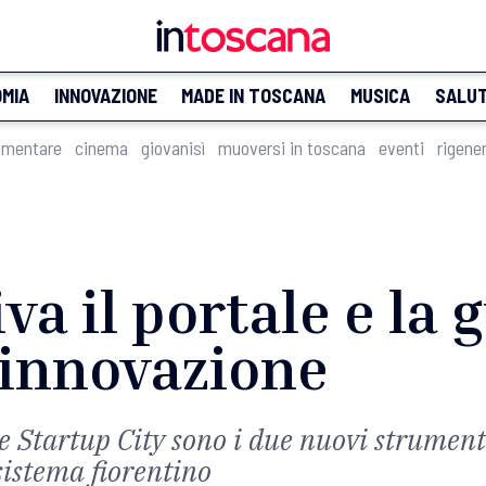
MIA
INNOVAZIONE
MADE IN TOSCANA
MUSICA
SALU
imentare
cinema
giovanisì
muoversi in toscana
eventi
rigene
va il portale e la 
’innovazione
Startup City sono i due nuovi strumenti
sistema fiorentino