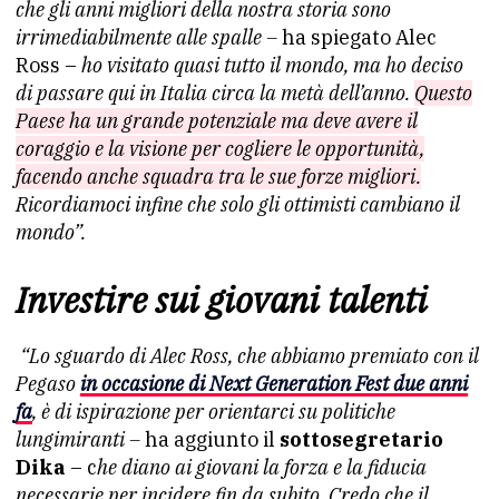
che gli anni migliori della nostra storia sono
irrimediabilmente alle spalle –
ha spiegato Alec
Ross –
ho visitato quasi tutto il mondo, ma ho deciso
di passare qui in Italia circa la metà dell’anno.
Questo
Paese ha un grande potenziale ma deve avere il
coraggio e la visione per cogliere le opportunità,
facendo anche squadra tra le sue forze migliori.
Ricordiamoci infine che solo gli ottimisti cambiano il
mondo”.
Investire sui giovani talenti
“Lo sguardo di Alec Ross, che abbiamo premiato con il
Pegaso
in occasione di Next Generation Fest due anni
fa
, è di ispirazione per orientarci su politiche
lungimiranti –
ha aggiunto il
sottosegretario
Dika
– c
he diano ai giovani la forza e la fiducia
necessarie per incidere fin da subito. Credo che il