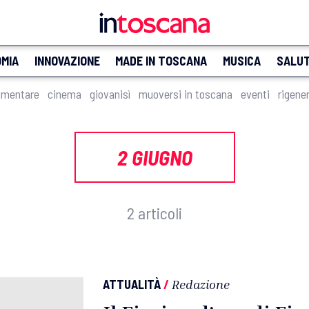
MIA
INNOVAZIONE
MADE IN TOSCANA
MUSICA
SALU
imentare
cinema
giovanisì
muoversi in toscana
eventi
rigene
2 GIUGNO
2 articoli
ATTUALITÀ
/
Redazione