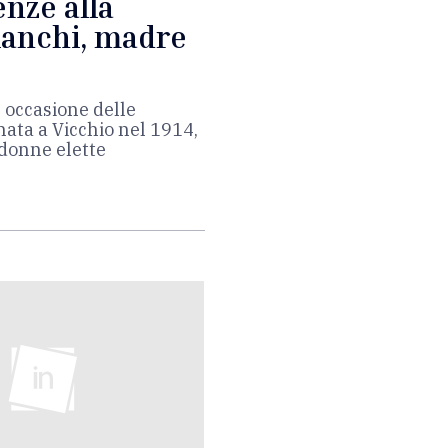
enze alla
ianchi, madre
 occasione delle
nata a Vicchio nel 1914,
 donne elette