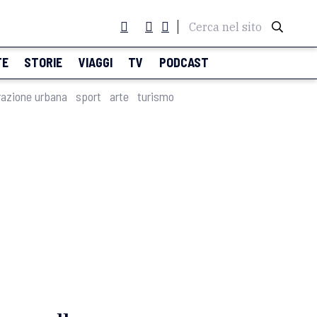
Cerca nel sito
TE
STORIE
VIAGGI
TV
PODCAST
razione urbana
sport
arte
turismo