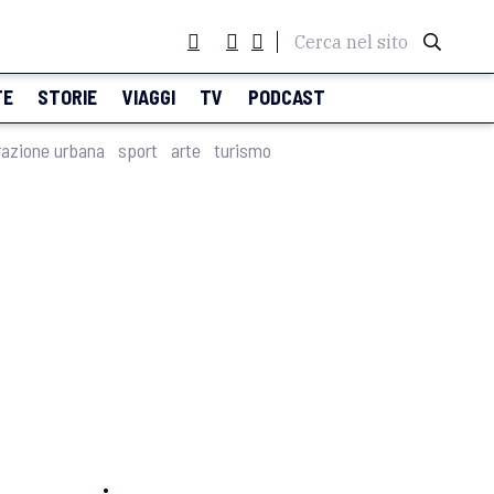
Cerca nel sito
TE
STORIE
VIAGGI
TV
PODCAST
razione urbana
sport
arte
turismo