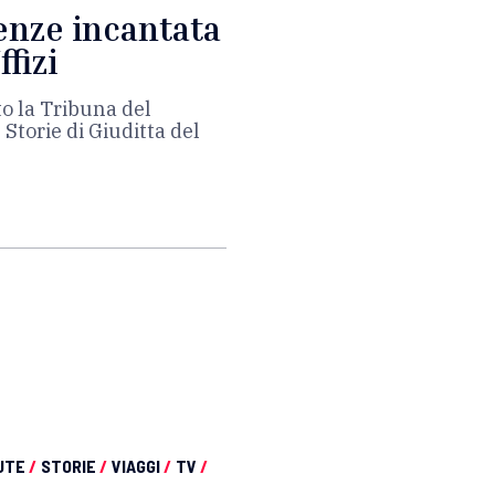
renze incantata
fizi
to la Tribuna del
 Storie di Giuditta del
UTE
/
STORIE
/
VIAGGI
/
TV
/