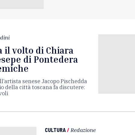
dini
il volto di Chiara
resepe di Pontedera
lemiche
all’artista senese Jacopo Pischedda
o della città toscana fa discutere:
voli
CULTURA
/
Redazione