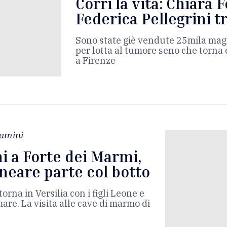
Corri la vita: Chiara 
Federica Pellegrini tr
Sono state giè vendute 25mila magl
per lotta al tumore seno che torn
a Firenze
lamini
i a Forte dei Marmi,
lneare parte col botto
torna in Versilia con i figli Leone e
mare. La visita alle cave di marmo di