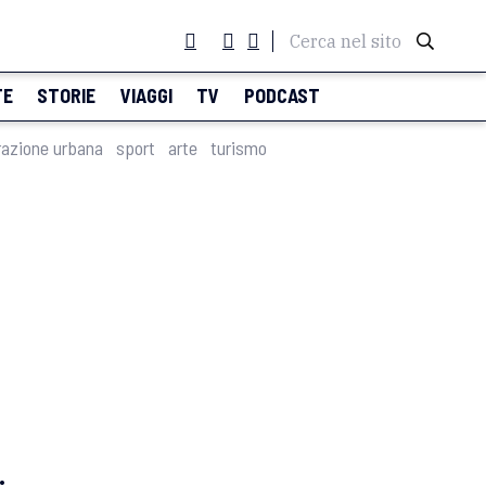
Cerca nel sito
TE
STORIE
VIAGGI
TV
PODCAST
razione urbana
sport
arte
turismo