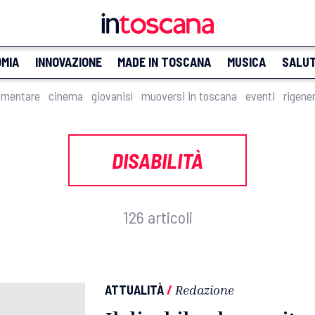
MIA
INNOVAZIONE
MADE IN TOSCANA
MUSICA
SALU
imentare
cinema
giovanisì
muoversi in toscana
eventi
rigene
DISABILITÀ
126 articoli
ATTUALITÀ
/
Redazione