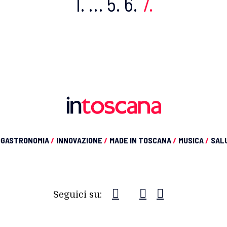
1.
…
5.
6.
7.
OGASTRONOMIA
/
INNOVAZIONE
/
MADE IN TOSCANA
/
MUSICA
/
SAL
Seguici su: