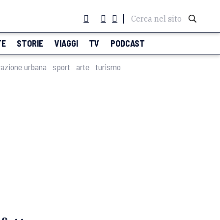
Cerca nel sito
TE
STORIE
VIAGGI
TV
PODCAST
razione urbana
sport
arte
turismo