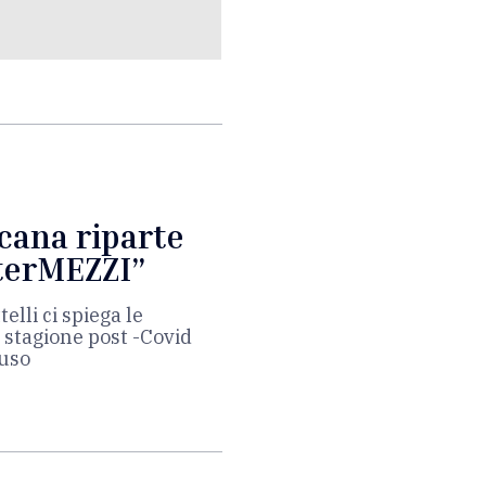
cana riparte
nterMEZZI”
elli ci spiega le
 stagione post -Covid
iuso