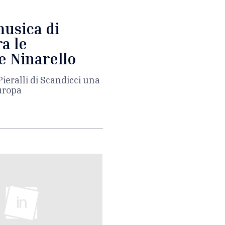
musica di
a le
e Ninarello
Pieralli di Scandicci una
uropa