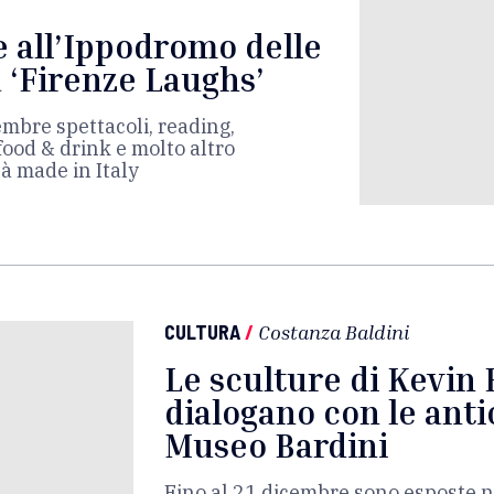
e all’Ippodromo delle
a ‘Firenze Laughs’
embre spettacoli, reading,
food & drink e molto altro
tà made in Italy
CULTURA
/
Costanza Baldini
Le sculture di Kevin 
dialogano con le anti
Museo Bardini
Fino al 21 dicembre sono esposte n