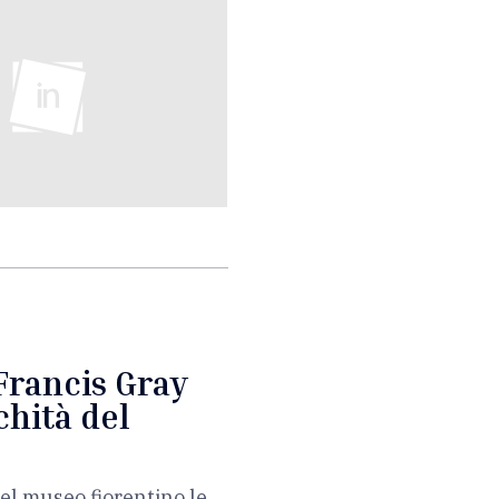
Francis Gray
chità del
el museo fiorentino le