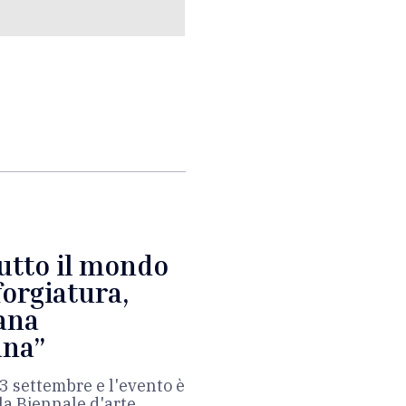
tutto il mondo
forgiatura,
iana
ana”
3 settembre e l'evento è
la Biennale d'arte