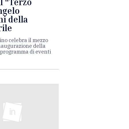
l “Terzo
ngelo
ni della
ile
ino celebra il mezzo
inaugurazione della
o programma di eventi