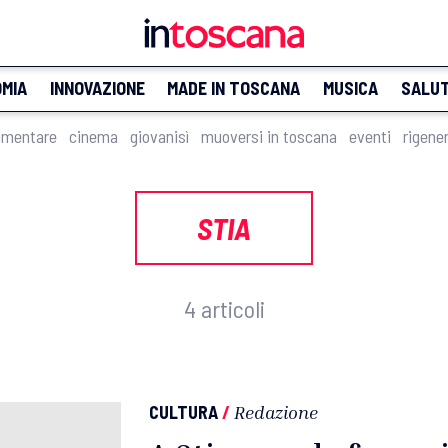
MIA
INNOVAZIONE
MADE IN TOSCANA
MUSICA
SALU
imentare
cinema
giovanisì
muoversi in toscana
eventi
rigene
STIA
4 articoli
CULTURA
/
Redazione