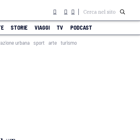
Cerca nel sito
TE
STORIE
VIAGGI
TV
PODCAST
razione urbana
sport
arte
turismo