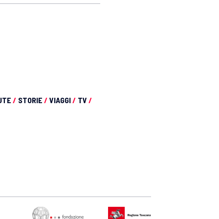
UTE
/
STORIE
/
VIAGGI
/
TV
/