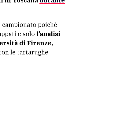
i in Toscana
durante
ato campionato poiché
ppati e solo
l’analisi
ersità di Firenze,
con le tartarughe