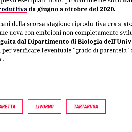
questi esemplari molto probabilmente sono
nat
produttiva
da giugno a ottobre del 2020.
oscani della scorsa stagione riproduttiva era st
cune uova con embrioni non completamente svilu
guita dal Dipartimento di Biologia dell’Univ
 per verificare l’eventuale “grado di parentela” 
i.
ARETTA
LIVORNO
TARTARUGA