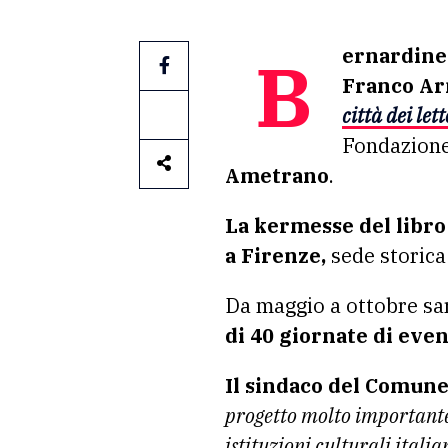
Bernardine Evaristo, Nicola Lagioia, Sheena Patel, Paolo Nori, Vera Gheno,
Franco Arm
città dei let
Fondazione
Ametrano
.
La kermesse del libro
a Firenze,
sede storica 
Da maggio a ottobre s
di 40 giornate di even
Il sindaco del Comune
progetto molto importante 
istituzioni culturali itali