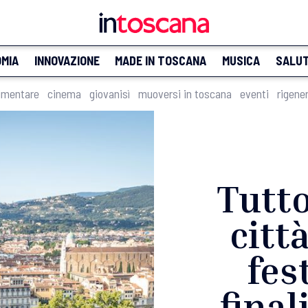
MIA
INNOVAZIONE
MADE IN TOSCANA
MUSICA
SALU
imentare
cinema
giovanisì
muoversi in toscana
eventi
rigene
Tutto
città
fes
final