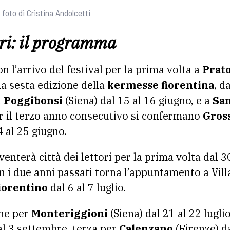
 foto di Cristina Andolcetti
tori: il programma
on l’arrivo del festival per la prima volta a
Prat
la sesta edizione della
kermesse fiorentina
, d
a
Poggibonsi
(Siena) dal 15 al 16 giugno, e a
San
r il terzo anno consecutivo si confermano
Gros
4 al 25 giugno.
venterà città dei lettori per la prima volta dal 30
n i due anni passati torna l’appuntamento a Vi
iorentino
dal 6 al 7 luglio.
one per
Monteriggioni
(Siena) dal 21 al 22 lugli
 al 3 settembre, terza per
Calenzano
(Firenze) d