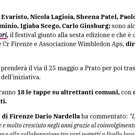
inio, Igiaba Scego, Carlo Ginsburg:
sono alc
tori
,
il festival giunto alla sesta edizione e che è
 Cr Firenze e Associazione Wimbledon Aps,
dir
prenderà il via il 25 maggio a Prato per poi tras
dell’iniziativa.
aranno
18 le tappe su altrettanti comuni,
con
ti.
 di Firenze Dario Nardella
ha commentato:
“L
e molto cresciuto negli anni grazie al coinvolgimento 
ane e alla collaborazione tra vari soggetti a livello loc