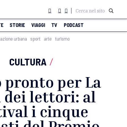
Cerca nel sito
TE
STORIE
VIAGGI
TV
PODCAST
razione urbana
sport
arte
turismo
CULTURA
/
 pronto per La
 dei lettori: al
tival i cinque
isti del Premio