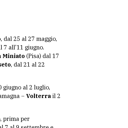
o
, dal 25 al 27 maggio,
al 7 all’11 giugno.
 Miniato
(Pisa) dal 17
seto
, dal 21 al 22
 giugno al 2 luglio,
llamagna –
Volterra
il 2
o, prima per
al 7 al 9 settembre e