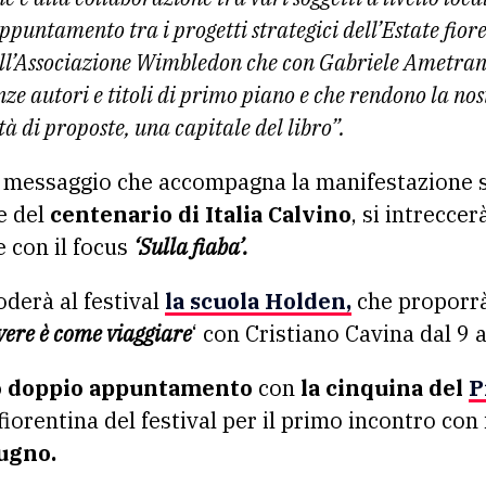
ppuntamento tra i progetti strategici dell’Estate fio
ll’Associazione Wimbledon che con Gabriele Ametrano
ze autori e titoli di primo piano e che rendono la no
tà di proposte, una capitale del libro”.
l messaggio che accompagna la manifestazione si
e del
centenario di Italia Calvino
, si intrecce
e con il focus
‘Sulla fiaba’.
oderà al festival
la scuola Holden,
che proporrà
vere è come viaggiare
‘ con Cristiano Cavina dal 9 
o doppio appuntamento
con
la cinquina del
P
fiorentina del festival per il primo incontro con 
ugno.