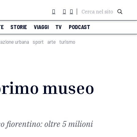
Cerca nel sito
TE
STORIE
VIAGGI
TV
PODCAST
razione urbana
sport
arte
turismo
l primo museo
s
o fiorentino: oltre 5 milioni