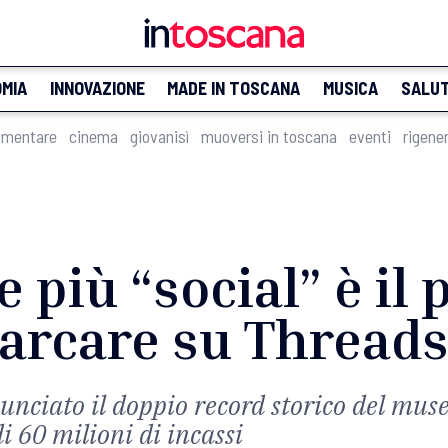
MIA
INNOVAZIONE
MADE IN TOSCANA
MUSICA
SALU
imentare
cinema
giovanisì
muoversi in toscana
eventi
rigene
e più “social” è i
barcare su Thread
nunciato il doppio record storico del muse
di 60 milioni di incassi