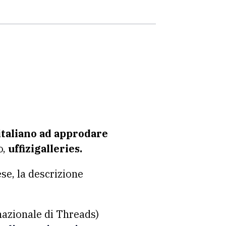
italiano ad approdare
o,
uffizigalleries.
ese, la descrizione
rnazionale di Threads)